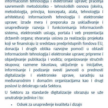
informacionih tehnologija i elektronske uprave; praćenja
savremenih metodološko - tehnoloških osnova (okvira,
metodologija, principa, koncepata, alata, tehnologija i
arhitektura) informacionih tehnologija i elektronske
uprave; izrade mera i preporuka za usklađivanje i
unapređivanje razvoja i funkcionisanja informacionih
sistema, elektronskih usluga, portala i veb prezentacija
državnih organa; stvaranja uslova za realizaciju projekata
koji se finansiraju iz sredstava predpristupnih fondova EU,
donacija i drugih oblika razvojne pomoći u oblasti
informacionih tehnologija i elektronske uprave; pripreme i
objavljivanje publikacija i vodiča; organizovanje stručnih
skupova; razmene iskustava, uključenje u inicijative,
informisanje i podizanje svesti javnosti o prednosti
digitalizacije i elektronske uprave, saradnju sa
međunarodnim i domaćim organizacijama kao i drugi
poslovi iz delokruga rada Sektora.
U Sektoru za standarde digitalizacije obrazuju se uže
unutrašnje jedinice i to:
Odsek za unapređenje kvaliteta i dizajn