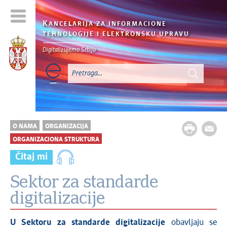
K
ANCELARIJA ZA INFORMACIONE
TEHNOLOGIJE I ELEKTRONSKU UPRAVU
Digitalizujemo Srbiju
O NAMA
ORGANIZACIJA
ORGANIZACIONA STRUKTURA
Čitaj mi
Sektor za standarde
digitalizacije
U Sektoru za standarde digitalizacije
obavljaju se