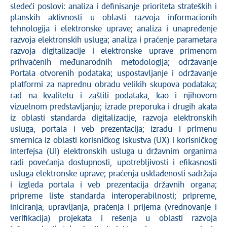
sledeći poslovi: analiza i definisanje prioriteta strateških i
planskih aktivnosti u oblasti razvoja informacionih
tehnologija i elektronske uprave; analiza i unapređenje
razvoja elektronskih usluga; analiza i praćenje parametara
razvoja digitalizacije i elektronske uprave primenom
prihvaćenih međunarodnih metodologija; održavanje
Portala otvorenih podataka; uspostavljanje i održavanje
platformi za naprednu obradu velikih skupova podataka;
rad na kvalitetu i zaštiti podataka, kao i njihovom
vizuelnom predstavljanju; izrade preporuka i drugih akata
iz oblasti standarda digitalizacije, razvoja elektronskih
usluga, portala i veb prezentacija; izradu i primenu
smernica iz oblasti korisničkog iskustva (UX) i korisničkog
interfejsa (UI) elektronskih usluga u državnim organima
radi povećanja dostupnosti, upotrebljivosti i efikasnosti
usluga elektronske uprave; praćenja usklađenosti sadržaja
i izgleda portala i veb prezentacija državnih organa;
pripreme liste standarda interoperabilnosti; pripreme,
iniciranja, upravljanja, praćenja i prijema (vrednovanje i
verifikacija) projekata i rešenja u oblasti razvoja