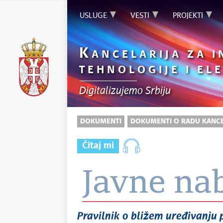
USLUGE
VESTI
PROJEKTI
K
ANCELARIJA ZA 
TEHNOLOGIJE I E
Digitalizujemo Srbiju
DOKUMENTI
DOKUMENTI O RADU KANCE
Čitaj mi
Javne na
Pravilnik o bližem uređivanju 