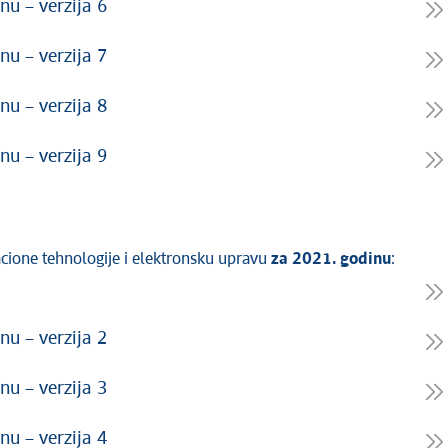
nu – verzija 6
nu – verzija 7
nu – verzija 8
nu – verzija 9
acione tehnologije i elektronsku upravu
za 2021. godinu
:
nu – verzija 2
nu – verzija 3
nu – verzija 4