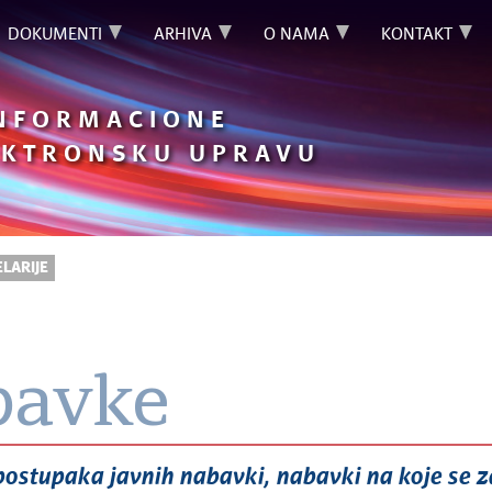
DOKUMENTI
ARHIVA
O NAMA
KONTAKT
INFORMACIONE
LEKTRONSKU UPRAVU
LARIJE
bavke
postupaka javnih nabavki, nabavki na koje se z