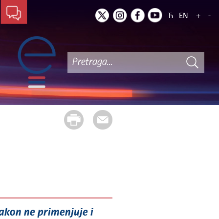
Ћ
EN
+
-
akon ne primenjuje i