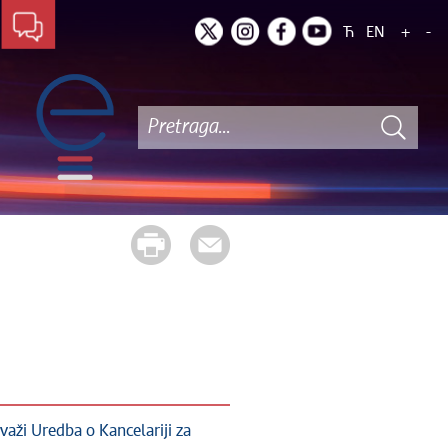
Ћ
EN
+
-
važi Uredba o Kancelariji za