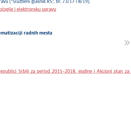
avu ("Službeni glasnik RS", br. 73/17 i 8/19).
ologije i elektronsku upravu
ematizaciji radnih mesta
Republici Srbiji za period 2015–2018. godine i Akcioni plan za 