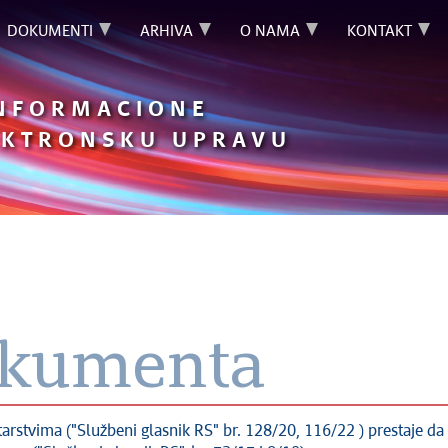
DOKUMENTI
ARHIVA
O NAMA
KONTAKT
INFORMACIONE
LEKTRONSKU UPRAVU
okumenta
stvima ("Službeni glasnik RS" br. 128/20, 116/22 ) prestaje da 