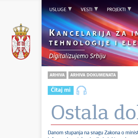
USLUGE
VESTI
PROJEKTI
K
ANCELARIJA ZA 
TEHNOLOGIJE I E
Digitalizujemo Srbiju
ARHIVA
ARHIVA DOKUMENATA
Čitaj mi
Ostala d
Danom stupanja na snagu Zakona o ministar