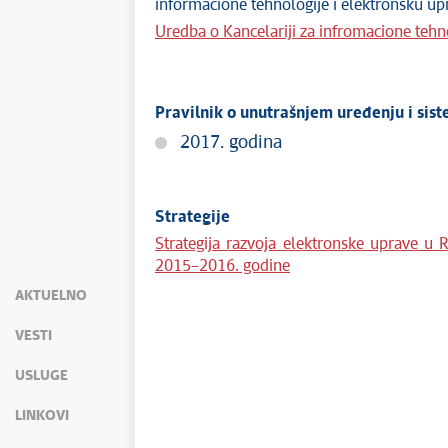
informacione tehnologije i elektronsku upr
Uredba o Kancelariji za infromacione tehn
Pravilnik o unutrašnjem uređenju i sist
2017. godina
Strategije
Strategija razvoja elektronske uprave u 
2015–2016. godine
AKTUELNO
VESTI
USLUGE
LINKOVI