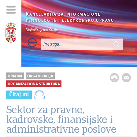
K
ANCELARIJA ZA INFORMACIONE
TEHNOLOGIJE I ELEKTRONSKU UPRAVU
Digitalizujemo Srbiju
O NAMA
ORGANIZACIJA
ORGANIZACIONA STRUKTURA
Čitaj mi
Sektor za pravne,
kadrovske, finansijske i
administrativne poslove