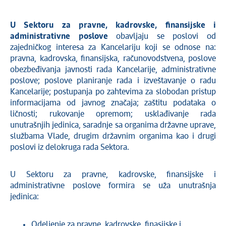
U
Sektoru za pravne, kadrovske, finansijske i
administrativne poslove
obavljaju se poslovi od
zajedničkog interesa za Kancelariju koji se odnose na:
pravna, kadrovska, finansijska, računovodstvena, poslove
obezbeđivanja javnosti rada Kancelarije, administrativne
poslove; poslove planiranje rada i izveštavanje o radu
Kancelarije; postupanja po zahtevima za slobodan pristup
informacijama od javnog značaja; zaštitu podataka o
ličnosti; rukovanje opremom; usklađivanje rada
unutrašnjih jedinica, saradnje sa organima državne uprave,
službama Vlade, drugim državnim organima kao i drugi
poslovi iz delokruga rada Sektora.
U Sektoru za pravne, kadrovske, finansijske i
administrativne poslove formira se uža unutrašnja
jedinica:
Odeljenje za pravne, kadrovske, finasijske i