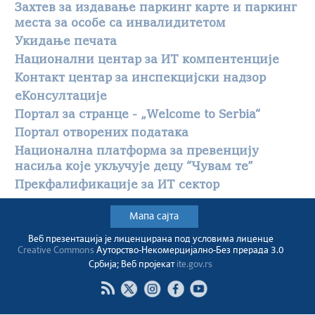
Захтев за издавање паркинг карте и паркинг
места за особе са инвалидитетом
Укидање печата
Национални центар за ИТ компентенције
Контакт центар за инспекцијски надзор
еКонсултације
Портал за странце - „Welcome to Serbia“
Портал отворених података
Национална платформа за превенцију
насиља које укључује децу “Чувам те”
Прекфалификације за ИТ сектор
Мапа сајта
Веб презентација jе лиценциранa под условима лиценце
Creative Commons
Ауторство-Некомерцијално-Без прерада 3.0
Србија; Веб пројекат
ite.gov.rs