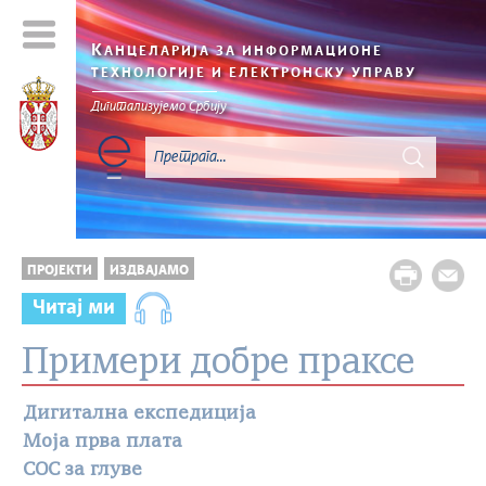
К
АНЦЕЛАРИЈА ЗА ИНФОРМАЦИОНЕ
ТЕХНОЛОГИЈЕ И ЕЛЕКТРОНСКУ УПРАВУ
Дигитализујемо Србију
ПРОЈЕКТИ
ИЗДВАЈАМО
Читај ми
Примери добре праксе
Дигитална експедиција
Моја прва плата
СОС за глуве