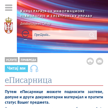
К
АНЦЕЛАРИЈА ЗА ИНФОРМАЦИОНЕ
ТЕХНОЛОГИЈЕ И ЕЛЕКТРОНСКУ УПРАВУ
Дигитализујемо Србију
УСЛУГЕ
ПРИВРЕДА
Читај ми
eПисарница
Путем
еПисарнице
можете
подносити
захтеве
,
допуне
и
други
документарни
материјал
и
пратити
статус
Вашег
предмета
.