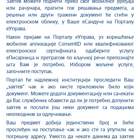
Захтев можете поднети преко свог мобилног уређаја
или рачунара, пратити ток решавања предмета, а
решење или други тражени документ ће стићи у
електронском облику, у Ваше еСандуче на Порталу
еУправа.
Након пријаве на Порталу еУправа, уз коришћење
мобилне апликације ConsentID или квалификованог
електронског сертификата одаберите услугу
еПисарница и претрагом по кључној речи препознајте
шта Вам је потребно. Избором жељене услуге,
започните поступак.
Портал ће надлежној институцији проследити Ваш
„захтев“ чак и ако нисте приложили било који
документ. Можете додати документацију или сачекати
да Вас службеник обавести да ли је потребно допунити
захтев и послати још неки документ са подацима
неопходним за одлучивање.
Ваш предмет добија јединствени број и биће
прослеђен на поступање чак и ако сте га упутили на
погрешну адресу. Уместо да чекате данима да захтев