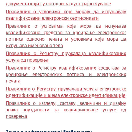
документа који су погодни за дуготрајно чување
Правилник о условима које морају да испуњавају
квалификовани електронски сертификати
Правилник о условима које мора да испуњава
квалификовано средство за креирање електронског
потписа односно печата и условима које мора да
испуњава именовано тело
Правилник о Регистру пружалаца квалификованих
услуга од поверења
Правилник о Регистру квалификованих средстава за
креирање електронских потписа и електронских
печата
Правилник о Регистру пружалаца услуга електронске
идентификације и шема електронске идентификације
Правилник о изгледу, саставу, величини и дизајну
знака поузданости за квалификоване услуге од
поверења