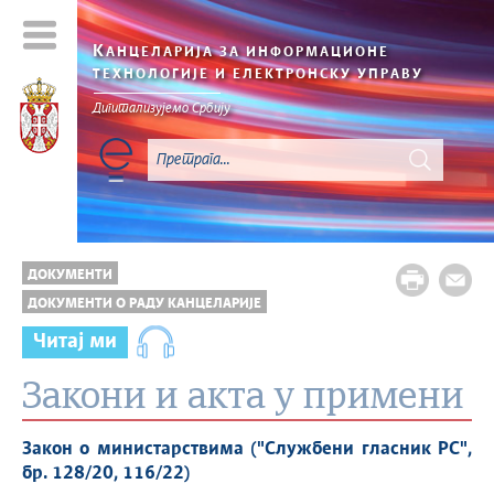
К
АНЦЕЛАРИЈА ЗА ИНФОРМАЦИОНЕ
ТЕХНОЛОГИЈЕ И ЕЛЕКТРОНСКУ УПРАВУ
Дигитализујемо Србију
ДОКУМЕНТИ
ДОКУМЕНТИ О РАДУ КАНЦЕЛАРИЈЕ
Читај ми
Закони и акта у примени
Закон о министарствима ("Службени гласник РС",
бр. 128/20, 116/22)