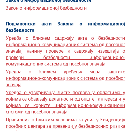
Закон о информационој безбедности
Закон о информационој безбедности
Подзаконски акти Закона о информационој
безбедности
Уредба о ближем садржају акта о безбедности
информационо-комуникационих система од посебног
значаја, начину провере и садржају извештаја о
провери безбедности информационо-
комуникационих система од посебног значаја
Уредба о ближем уређењу мера заштите
информационо-комуникационих система од посебног
значаја
Уредба о утврђивању Листе послова у областима у
којима се обављају делатности од општег интереса и у
којима се користе информационо-комуникациони
системи од посебног значаја
Правилник о ближим условима за упис у Евиденцију
посебних центара за превенцију безбедносних ризика