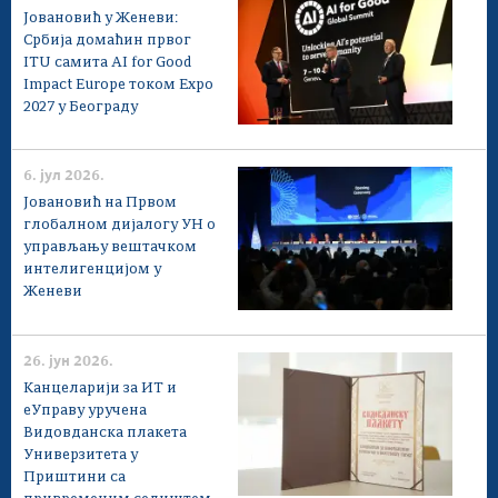
Јовановић у Женеви:
Србија домаћин првог
ITU самита AI for Good
Impact Europe током Expo
2027 у Београду
6. јул 2026.
Јовановић на Првом
глобалном дијалогу УН о
управљању вештачком
интелигенцијом у
Женеви
26. јун 2026.
Канцеларији за ИТ и
еУправу уручена
Видовданска плакета
Универзитета у
Приштини са