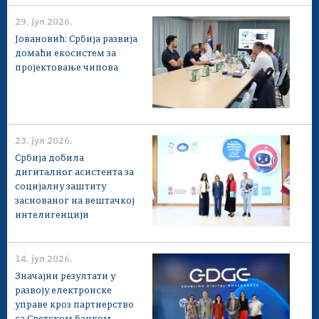
29. јул 2026.
Јовановић: Србија развија
домаћи екосистем за
пројектовање чипова
23. јул 2026.
Србија добила
дигиталног асистента за
социјалну заштиту
заснованог на вештачкој
интелигенцији
14. јул 2026.
Значајни резултати у
развоју електронске
управе кроз партнерство