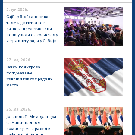
2. јун 2026.
Сајбер безбедност као
темељ дигиталног
развоја: представљени
нови увиди о екосистему
и тржишту рада у Србији
27. мај 2026.
Jавни конкурс за
попуњавање
извршилачких радних
места
25. мај 2026.
Јовановић: Меморандум
са Националном
комисијом за развој и
реформе Народне