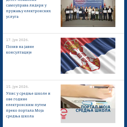
самоуправа лидери у
пружању електронских
услуга
17. јун 2026.
Позив на јавне
консултације
15. јун 2026.
Упис у средње школе и
ове године
електронским путем
преко портала Моја
средња школа