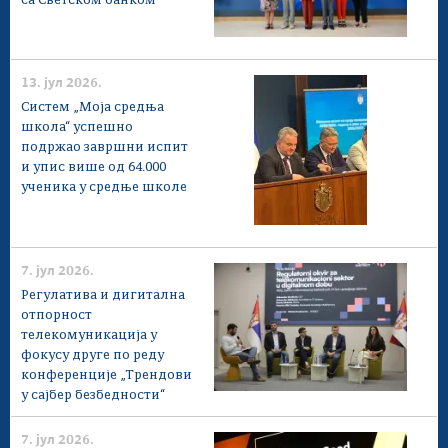
са Светском банком
13. јул 2026.
Систем „Моја средња
школа“ успешно
подржао завршни испит
и упис више од 64.000
ученика у средње школе
7. јул 2026.
Регулатива и дигитална
отпорност
телекомуникација у
фокусу друге по реду
конференције „Трендови
у сајбер безбедности“
7. јул 2026.