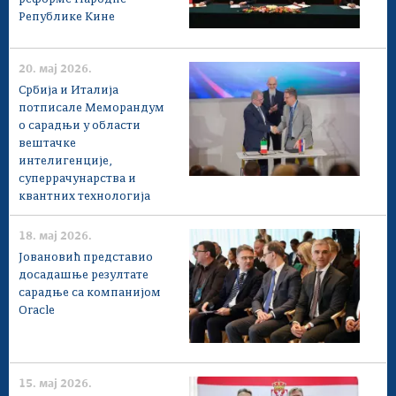
Републике Кине
20. мај 2026.
Србија и Италија
потписале Меморандум
о сарадњи у области
вештачке
интелигенције,
суперрачунарства и
квантних технологија
18. мај 2026.
Јовановић представио
досадашње резултате
сарадње са компанијом
Oracle
15. мај 2026.