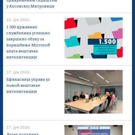
привременим седиштем
у Косовској Митровици
22. јун 2026.
1.500 државних
службеника успешно
завршило обуку за
коришћење Microsoft
алата вештачке
интелигенције
17. јун 2026.
Ефикаснија управа уз
помоћ вештачке
интелигенције
17. јун 2026.
Десет локалних