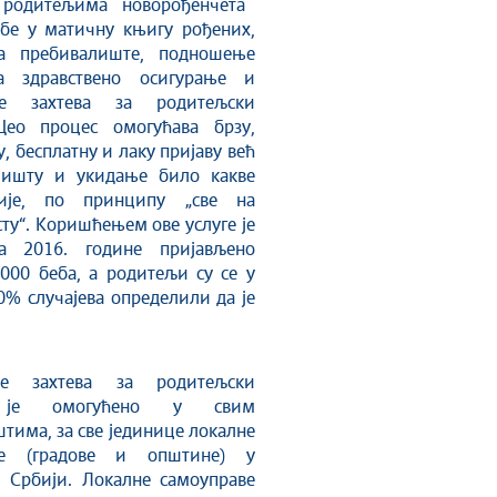
 родитељима новорођенчета
ебе у матичну књигу рођених,
на пребивалиште, подношење
за здравствено осигурање и
е захтева за родитељски
Цео процес омогућава брзу,
у, бесплатну и лаку пријаву већ
лишту и укидање било какве
гије, по принципу „све на
ту“. Коришћењем ове услуге је
а 2016. године пријављено
.000 беба, а родитељи су се у
0% случајева определили да је
е захтева за родитељски
 је омогућено у свим
тима, за све јединице локалне
ве (градове и општине) у
 Србији. Локалне самоуправе