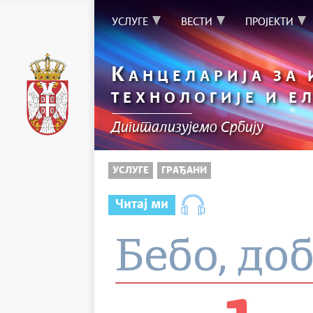
УСЛУГЕ
ВЕСТИ
ПРОЈЕКТИ
К
АНЦЕЛАРИЈА ЗА
ТЕХНОЛОГИЈЕ И Е
Дигитализујемо Србију
УСЛУГЕ
ГРАЂАНИ
Читај ми
Бебо, до