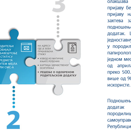
олакшава
пријаву б
пријаву 
захтева 
подношењ
додатак. 
једноставн
у породи
папироло
једном мес
од април
преко 500
више од 9
искористе.
Подношењ
додатак
породилиш
самоупра
Републици