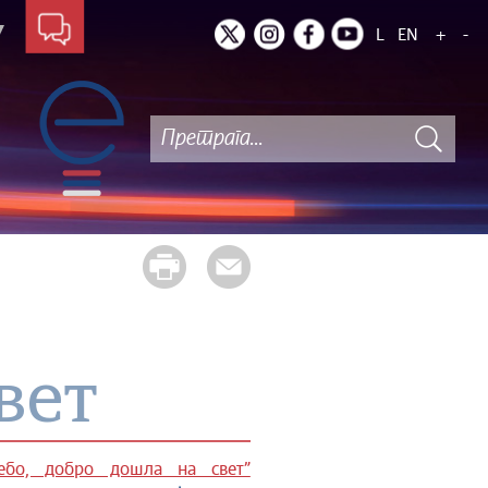
L
EN
+
-
вет
ебо, добро дошла на свет”