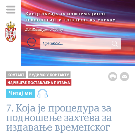
К
АНЦЕЛАРИЈА ЗА ИНФОРМАЦИОНЕ
ТЕХНОЛОГИЈЕ И ЕЛЕКТРОНСКУ УПРАВУ
Дигитализујемо Србију
КОНТАКТ
БУДИМО У КОНТАКТУ
НАЈЧЕШЋЕ ПОСТАВЉЕНА ПИТАЊА
Читај ми
7. Која је процедура за
подношење захтева за
издавање временског