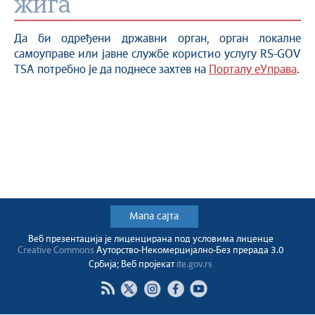
жига
Да би одређени државни орган, орган локалне
самоуправе или јавне службе користио услугу RS-GOV
TSA потребно је да поднесе захтев на
Порталу еУправа
.
Мапа сајта
Веб презентација jе лиценциранa под условима лиценце
Creative Commons
Ауторство-Некомерцијално-Без прерада 3.0
Србија; Веб пројекат
ite.gov.rs