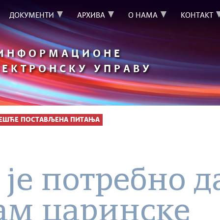
ДОКУМЕНТИ
АРХИВА
О НАМА
КОНТАКТ
 ИНФОРМАЦИОНЕ
ЛЕКТРОНСКУ УПРАВУ
ЧЕШЋЕ ПОСТАВЉЕНА ПИТАЊА
 је потребно д
ам царинске