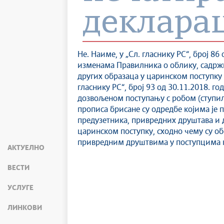
декларац
Не. Наиме, у „Сл. гласнику РС“, број 8
изменама Правилника о облику, садрж
других образаца у царинском поступку (с
гласнику РС“, број 93 од 30.11.2018. 
дозвољеном поступању с робом (ступил
прописа брисане су одредбе којима је 
предузетника, привредних друштава и д
царинском поступку, сходно чему су об
привредним друштвима у поступцима к
АКТУЕЛНО
ВЕСТИ
УСЛУГЕ
ЛИНКОВИ