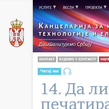
УСЛУГЕ
ВЕСТИ
ПРОЈЕКТИ
К
АНЦЕЛАРИЈА ЗА
ТЕХНОЛОГИЈЕ И Е
Дигитализујемо Србију
КОНТАКТ
БУДИМО У КОНТАКТУ
НАЈ
Читај ми
14. Да ли
печатир