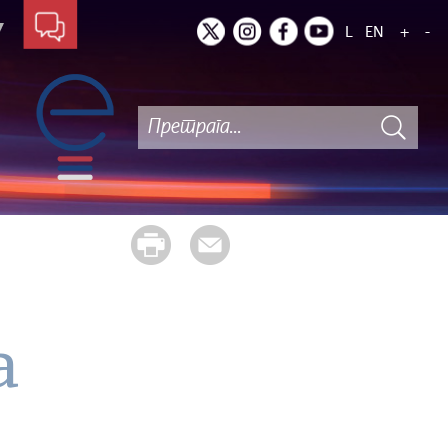
L
EN
+
-
а