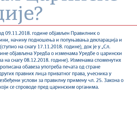
ије?
6 од 09.11.2018. године објављен Правилник о
ини, начину подношења и попуњавања декларација и
тупио на снагу 17.11.2018. године), док је у „Сл.
године објављена Уредба о изменама Уредбе о царински
а на снагу 08.12.2018. године). Изменама споменутих
прописана обавеза употреба печата од стране
ругих правних лица приватног права, учесника у
езбеђени услови за правилну примену чл. 25. Закона о
оји се спроводе пред царинским органима.