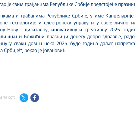
тао је свим грађанима Републике Србије предстојеће празник
нкама и грађанима Републике Србије, у име Канцеларије 
не технологије и електронску управу и у своје лично и
у Нову – дигиталну, иновативну и креативну 2025. годин
одишњи и Божићни празници донесу добро здравље, радос
ну у сваки дом и нека 2025. буде година даљег напретка
 Србије!“, рекао је Јовановић.
ј текст: