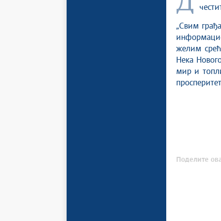
Директор Канцеларије за ИТ и еУправу, др Михаило Јовановић,
чести
„Свим грађа
информацио
желим срећн
Нека Новог
мир и топли
просперитета
Поделите ова