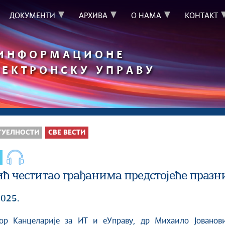
ДОКУМЕНТИ
АРХИВА
О НАМА
КОНТАКТ
 ИНФОРМАЦИОНЕ
ЛЕКТРОНСКУ УПРАВУ
ТУЕЛНОСТИ
СВЕ ВЕСТИ
ић честитао грађанима предстојеће празн
2025.