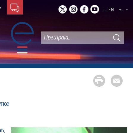
L
EN
+
-
ике