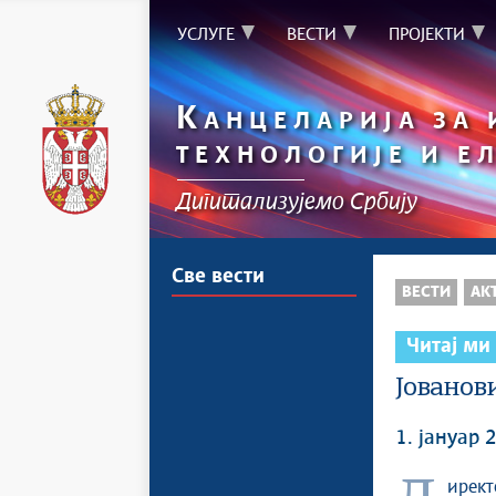
УСЛУГЕ
ВЕСТИ
ПРОЈЕКТИ
К
АНЦЕЛАРИЈА ЗА
ТЕХНОЛОГИЈЕ И Е
Дигитализујемо Србију
Све вести
ВЕСТИ
АК
Читај ми
Јованов
1. јануар 