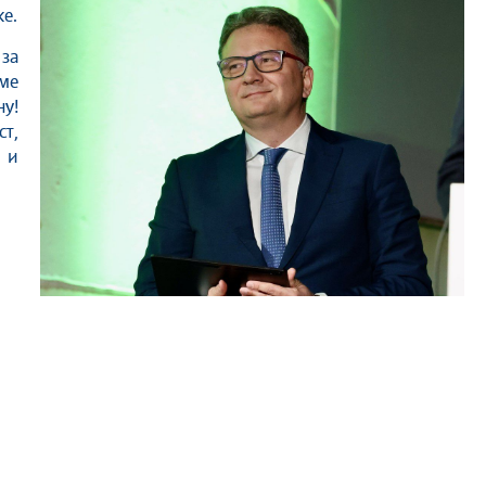
е.
за
ме
у!
т,
 и