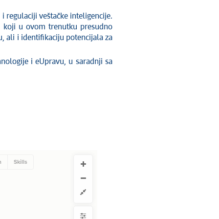
 regulaciji veštačke inteligencije.
ekti koji u ovom trenutku presudno
li i identifikaciju potencijala za
nologije i eUpravu, u saradnji sa