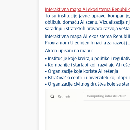
Interaktivna mapa AI ekosistema Republik
To su institucije javne uprave, kompanije,
oblikuju domaću AI scenu. Vizualizacija nj
saradnju i strateških pravaca razvoja veštač
Interaktivna mapa AI ekosistema Republike
Programom Ujedinjenih nacija za razvoj (
Akteri upisani na mapu:
• Institucije koje kreiraju politike i regulati
• Kompanije i startapi koji razvijaju AI reš
• Organizacije koje koriste AI rešenja
• Istraživački centri i univerziteti koji do
• Organizacije civilnog društva koje se sta