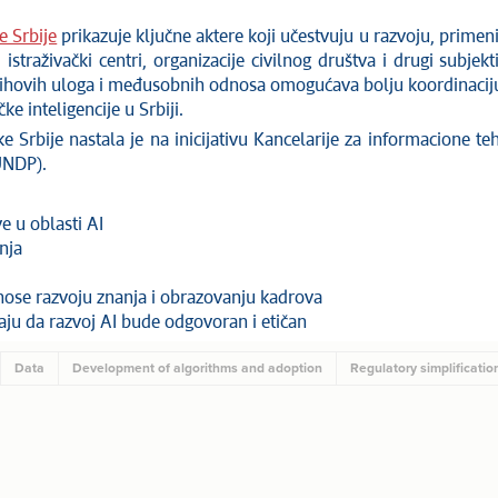
e Srbije
prikazuje ključne aktere koji učestvuju u razvoju, primeni i
 istraživački centri, organizacije civilnog društva i drugi subj
ihovih uloga i međusobnih odnosa omogućava bolju koordinaciju, a
ke inteligencije u Srbiji.
 Srbije nastala je na inicijativu Kancelarije za informacione teh
UNDP).
ve u oblasti AI
enja
prinose razvoju znanja i obrazovanju kadrova
raju da razvoj AI bude odgovoran i etičan