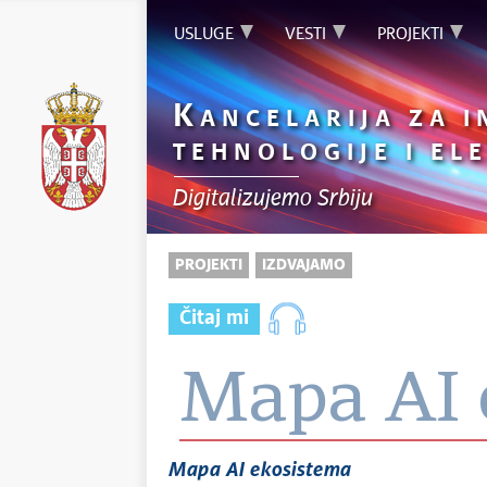
USLUGE
VESTI
PROJEKTI
K
ANCELARIJA ZA 
TEHNOLOGIJE I E
Digitalizujemo Srbiju
PROJEKTI
IZDVAJAMO
Čitaj mi
Mapa AI 
Mapa AI ekosistema