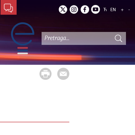
Ћ
EN
+
-