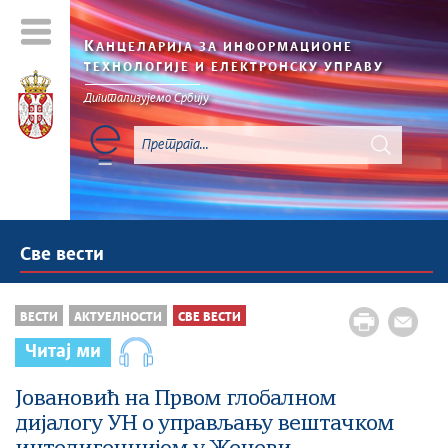
К
АНЦЕЛАРИЈА ЗА ИНФОРМАЦИОНЕ
ТЕХНОЛОГИЈЕ И ЕЛЕКТРОНСКУ УПРАВУ
Дигитализујемо Србију
Све вести
ВЕСТИ
АКТУЕЛНОСТИ
СВЕ ВЕСТИ
Читај ми
Јовановић на Првом глобалном
дијалогу УН о управљању вештачком