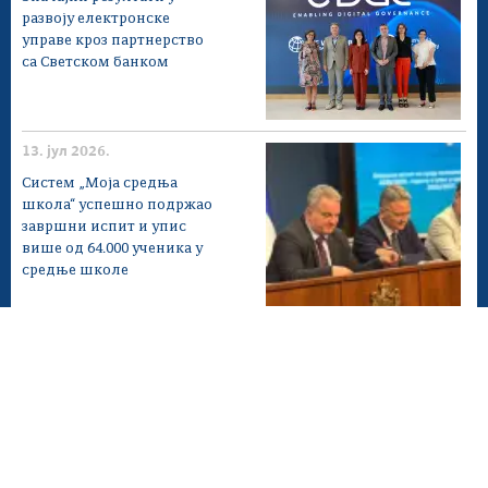
развоју електронске
управе кроз партнерство
са Светском банком
13. јул 2026.
Систем „Моја средња
школа“ успешно подржао
завршни испит и упис
више од 64.000 ученика у
средње школе
Мапа сајта
Веб презентација jе лиценциранa под условима лиценце
Creative Commons
Ауторство-Некомерцијално-Без прерада 3.0
Србија; Веб пројекат
ite.gov.rs