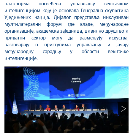
платформа посвећена управљању вештачком
интелигенцијом коју је основала Генерална скупштина
Уједињених нација. Дијалог представља инклузиван
мултилатерални форум где владе, међународне
организације, академска заједница, цивилно друштво и
приватни сектор могу да размењују искуства,
разговарају о приступима управљању и јачају
међународну сарадњу у области вештачке
интелигенције.