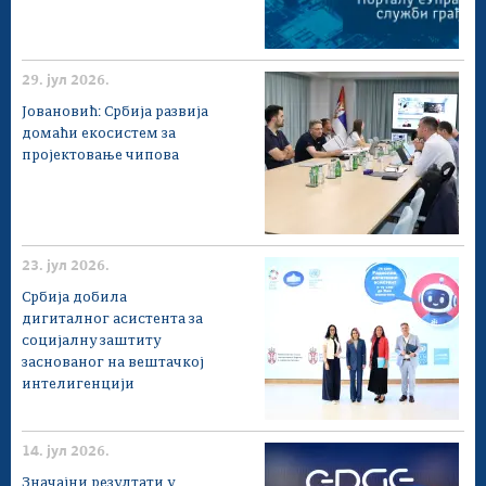
29. јул 2026.
Јовановић: Србија развија
домаћи екосистем за
пројектовање чипова
23. јул 2026.
Србија добила
дигиталног асистента за
социјалну заштиту
заснованог на вештачкој
интелигенцији
14. јул 2026.
Значајни резултати у