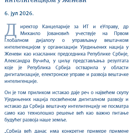
интелигенцијом у Женеви
6. јул 2026.
Д
иректор Канцеларије за ИТ и еУправу, др
Михаило Јовановић учествује на Првом
Глобалном дијалогу о управљању вештачком
интелигенцијом у организацији Уједињених нација у
Женеви као изасланик председника Републике Србије,
Александра Вучића, у циљу представљања резултата
које је Република Србија остварила у области
дигитализације, електронске управе и развоја вештачке
интелигенције.
Он је том приликом истакао даје реч о највећем скупу
Уједињених нација посвећеном дигиталном развоју и
истакао да Србија вештачку интелигенцију не посматра
само као технолошко решење већ као важно питање
будућег развоја наше земље.
„Србија већ данас има конкретне примере примене