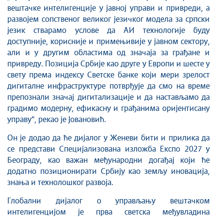
вештачке интелигенције у јавној управи и привреди, а
развојем сопственог великог језичког модела за српски
језик стварамо услове да АИ технологије буду
доступније, корисније и примењивије у јавном сектору,
али и у другим областима од значаја за грађане и
привреду. Позиција Србије као друге у Европи и шесте у
свету према индексу Светске банке који мери зрелост
дигиталне инфраструктуре потврђује да смо на време
препознали значај дигитализације и да настављамо да
градимо модерну, ефикасну и грађанима оријентисану
управу“, рекао је Јовановић.
Он је додао да ће дијалог у Женеви бити и прилика да
се представи Специјализована изложба Експо 2027 у
Београду, као важан међународни догађај који ће
додатно позиционирати Србију као земљу иновација,
знања и технолошког развоја.
Глобални дијалог о управљању вештачком
интелигенцијом је прва светска међувладина