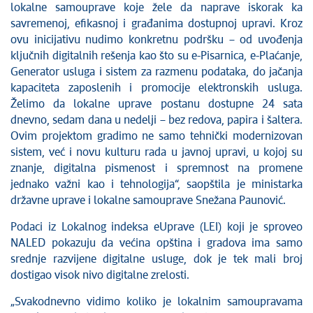
lokalne samouprave koje žele da naprave iskorak ka
savremenoj, efikasnoj i građanima dostupnoj upravi. Kroz
ovu inicijativu nudimo konkretnu podršku – od uvođenja
ključnih digitalnih rešenja kao što su e-Pisarnica, e-Plaćanje,
Generator usluga i sistem za razmenu podataka, do jačanja
kapaciteta zaposlenih i promocije elektronskih usluga.
Želimo da lokalne uprave postanu dostupne 24 sata
dnevno, sedam dana u nedelji – bez redova, papira i šaltera.
Ovim projektom gradimo ne samo tehnički modernizovan
sistem, već i novu kulturu rada u javnoj upravi, u kojoj su
znanje, digitalna pismenost i spremnost na promene
jednako važni kao i tehnologija“, saopštila je ministarka
državne uprave i lokalne samouprave Snežana Paunović.
Podaci iz Lokalnog indeksa eUprave (LEI) koji je sproveo
NALED pokazuju da većina opština i gradova ima samo
srednje razvijene digitalne usluge, dok je tek mali broj
dostigao visok nivo digitalne zrelosti.
„Svakodnevno vidimo koliko je lokalnim samoupravama