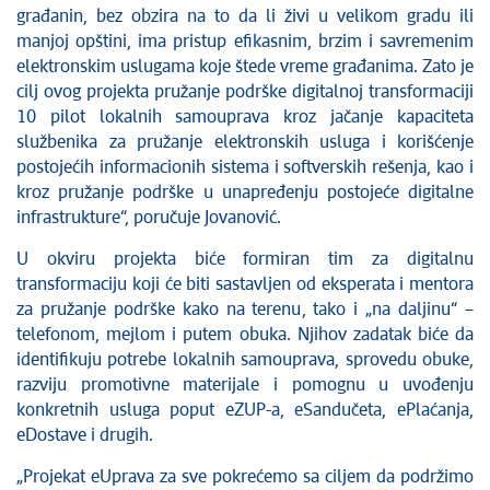
građanin, bez obzira na to da li živi u velikom gradu ili
manjoj opštini, ima pristup efikasnim, brzim i savremenim
elektronskim uslugama koje štede vreme građanima. Zato je
cilj ovog projekta pružanje podrške digitalnoj transformaciji
10 pilot lokalnih samouprava kroz jačanje kapaciteta
službenika za pružanje elektronskih usluga i korišćenje
postojećih informacionih sistema i softverskih rešenja, kao i
kroz pružanje podrške u unapređenju postojeće digitalne
infrastrukture“, poručuje Jovanović.
U okviru projekta biće formiran tim za digitalnu
transformaciju koji će biti sastavljen od eksperata i mentora
za pružanje podrške kako na terenu, tako i „na daljinu“ –
telefonom, mejlom i putem obuka. Njihov zadatak biće da
identifikuju potrebe lokalnih samouprava, sprovedu obuke,
razviju promotivne materijale i pomognu u uvođenju
konkretnih usluga poput eZUP-a, eSandučeta, ePlaćanja,
eDostave i drugih.
„Projekat eUprava za sve pokrećemo sa ciljem da podržimo