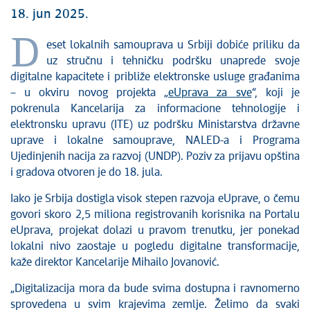
18. jun 2025.
D
eset lokalnih samouprava u Srbiji dobiće priliku da
uz stručnu i tehničku podršku unaprede svoje
digitalne kapacitete i približe elektronske usluge građanima
– u okviru novog projekta „
eUprava za sve
“, koji je
pokrenula Kancelarija za informacione tehnologije i
elektronsku upravu (ITE) uz podršku Ministarstva državne
uprave i lokalne samouprave, NALED-a i Programa
Ujedinjenih nacija za razvoj (UNDP). Poziv za prijavu opština
i gradova otvoren je do 18. jula.
Iako je Srbija dostigla visok stepen razvoja eUprave, o čemu
govori skoro 2,5 miliona registrovanih korisnika na Portalu
eUprava, projekat dolazi u pravom trenutku, jer ponekad
lokalni nivo zaostaje u pogledu digitalne transformacije,
kaže direktor Kancelarije Mihailo Jovanović.
„Digitalizacija mora da bude svima dostupna i ravnomerno
sprovedena u svim krajevima zemlje. Želimo da svaki