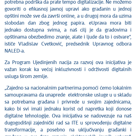
potrebna podrška da prate tempo digitalizacije. Ne možemo
govoriti o efikasnoj javnoj upravi ako građanin u jednoj
opštini može sve da završi online, a u drugoj mora da uzima
slobodan dan zbog jednog papira. eUprava mora biti
jednako dostupna svima, a naš cilj je da gradovima i
opštinama obezbedimo znanje, alate i ljude da to i ostvare“,
ističe Vladislav Cvetković, predsednik Upravnog odbora
NALED-a.
Za Program Ujedinjenih nacija za razvoj ova inicijativa je
važan korak ka većoj inkluzivnosti i održivosti digitalnih
usluga širom zemlje.
„Zajedno sa nacionalnim partnerima pomoći ćemo lokalnim
samoupravama da unaprede elektronske usluge u u skladu
sa potrebama građana i privrede u svojim zajednicama,
kako bi svi imali jednaku korist od napretka koji donose
digitalne tehnologije. Ova inicijativa se nadovezuje na naš
dugogodišnji zajednički rad sa ITE u sprovođenju digitalne
transformacije, a posebno na uključivanju građanki i