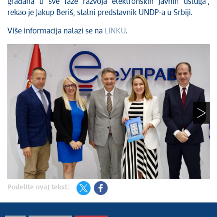
građana u sve faze razvoja elektronskih javnih usluga“,
rekao je Jakup Beriš, stalni predstavnik UNDP-a u Srbiji.
Više informacija nalazi se na
LINKU
.
Podelite ovaj tekst: