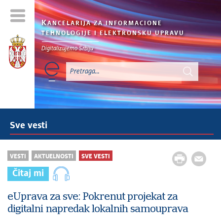
K
ANCELARIJA ZA INFORMACIONE
TEHNOLOGIJE I ELEKTRONSKU UPRAVU
Digitalizujemo Srbiju
Sve vesti
VESTI
AKTUELNOSTI
SVE VESTI
Čitaj mi
eUprava za sve: Pokrenut projekat za
digitalni napredak lokalnih samouprava