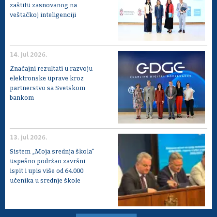
zaštitu zasnovanog na
veštačkoj inteligenciji
14. jul 2026.
Značajni rezultati u razvoju
elektronske uprave kroz
partnerstvo sa Svetskom
bankom
13. jul 2026.
Sistem „Moja srednja škola“
uspešno podržao završni
ispit i upis više od 64.000
učenika u srednje škole