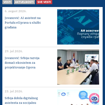
VESTI
AKTUELNOSTI
SVE VESTI
6. avgust 2026.
Jovanović: AI asistent na
Portalu eUprava u službi
građana
29. jul 2026.
Jovanović: Srbija razvija
domaći ekosistem za
projektovanje čipova
23. jul 2026.
Srbija dobila digitalnog
asistenta za socijalnu