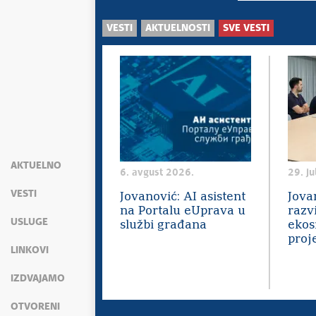
VESTI
AKTUELNOSTI
SVE VESTI
AKTUELNO
6. avgust 2026.
29. ju
VESTI
Jovanović: AI asistent
Jova
na Portalu eUprava u
razv
USLUGE
službi građana
ekos
proj
LINKOVI
IZDVAJAMO
OTVORENI