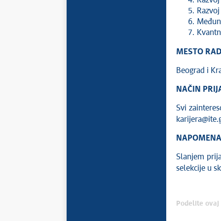
Razvoj 
Razvoj
Međunar
Kvantn
MESTO RA
Beograd i Kr
NAČIN PRIJ
Svi zaintere
karijera@ite.
NAPOMEN
Slanjem prij
selekcije u s
Podelite ovaj 