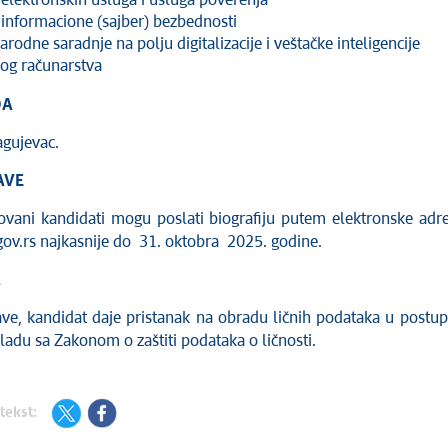
elektronskih usluga i usluga poverenja
 informacione (sajber) bezbednosti
odne saradnje na polju digitalizacije i veštačke inteligencije
og računarstva
DA
agujevac.
AVE
sovani kandidati mogu poslati biografiju putem elektronske adr
gov.rs najkasnije do 31. oktobra 2025. godine.
A
ave, kandidat daje pristanak na obradu ličnih podataka u postu
kladu sa Zakonom o zaštiti podataka o ličnosti.
tekst: