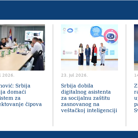
l 2026.
23. jul 2026.
1
nović: Srbija
Srbija dobila
Z
ija domaći
digitalnog asistenta
r
istem za
za socijalnu zaštitu
u
ektovanje čipova
zasnovanog na
p
veštačkoj inteligenciji
S