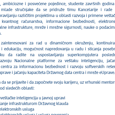
 ambiciozne i posvećene pojedince, studente završnih godina 
 mlade stručnjake da se pridruže timu Kancelarije i rade
 upravljanju različitim projektima u oblasti razvoja i primene vešta
e, kvantnog računarstva, informacione bezbednosti, elektron
alne infrastrukture, mreže i mrežne sigurnosti, nauke o podacim
.
 zainteresovani za rad u dinamičnom okruženju, kontinuir
 i edukaciju, mogućnost napredovanja u radu i sticanja poseb
liku da radite na uspostavljanju superkompjutera posled
razvoju Nacionalne platforme za veštaku inteligenciju, jača
centra za informacionu bezbednost i razvoju softverskih reše
prave i jačanju kapaciteta Državnog data centra i mreže eUprave
a da se prijavite i da započnete svoju karijeru, uz vrhunski mentor
od sledećih oblasti:
veštačke inteligencija u javnoj upravi
janje infrastrukturom Državnog klauda
elektronskih usluga