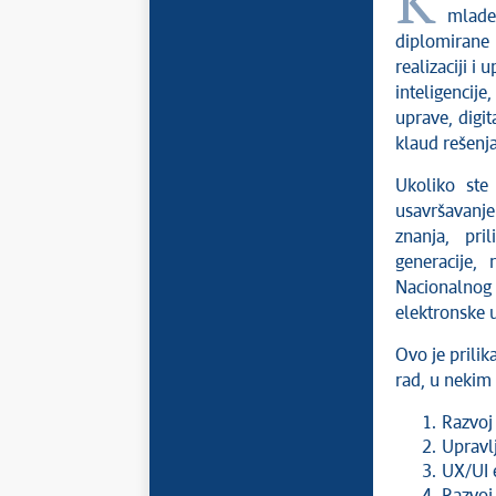
Kancelarija za informacione tehnologije i elektronsku upravu poziva
mlade,
diplomirane
realizaciji i
inteligencij
uprave, digit
klaud rešenja
Ukoliko ste
usavršavanje
znanja, pri
generacije, 
Nacionalnog 
elektronske u
Ovo je prilik
rad, u nekim 
Razvoj 
Upravl
UX/UI 