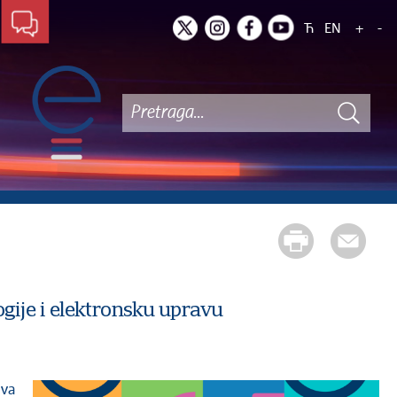
Ћ
EN
+
-
ogije i elektronsku upravu