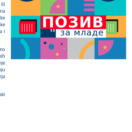
ili
 na
čke
ske
a i
ano
nih
nje
nju
nja
.
ski