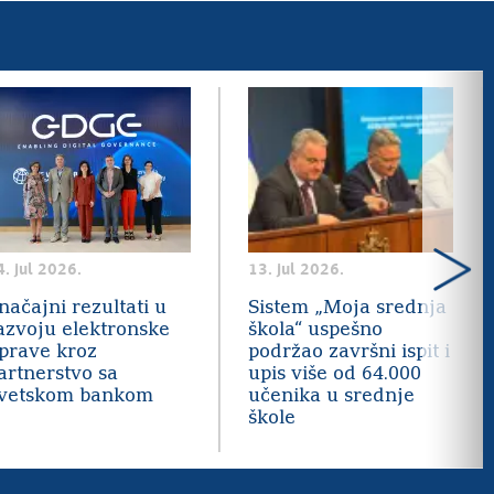
4. jul 2026.
13. jul 2026.
načajni rezultati u
Sistem „Moja srednja
azvoju elektronske
škola“ uspešno
prave kroz
podržao završni ispit i
artnerstvo sa
upis više od 64.000
vetskom bankom
učenika u srednje
škole