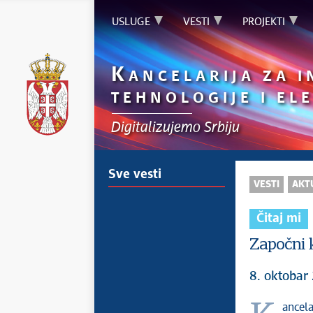
USLUGE
VESTI
PROJEKTI
K
ANCELARIJA ZA 
TEHNOLOGIJE I E
Digitalizujemo Srbiju
Sve vesti
VESTI
AKT
Čitaj mi
Započni k
8. oktobar