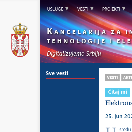
USLUGE
VESTI
PROJEKTI
K
ANCELARIJA ZA 
TEHNOLOGIJE I E
Digitalizujemo Srbiju
Sve vesti
VESTI
AKT
Čitaj mi
Elektrons
25. jun 20