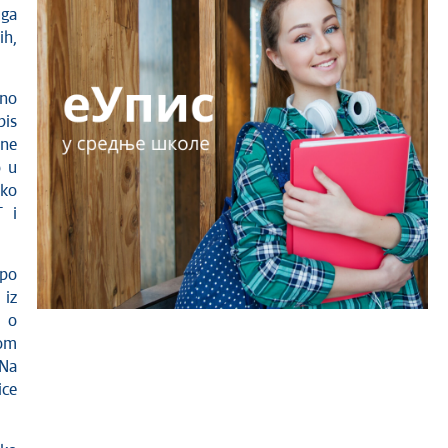
uga
ih,
uno
pis
 ne
o u
eko
T i
 po
 iz
a o
om
 Na
ice