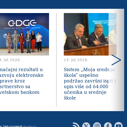
4. jul 2026.
13. jul 2026.
načajni rezultati u
Sistem „Moja srednja
azvoju elektronske
škola“ uspešno
prave kroz
podržao završni ispit i
artnerstvo sa
upis više od 64.000
vetskom bankom
učenika u srednje
škole
Twitter
Instagram
Facebook
Youtube
RSS
a; Veb projekat
ite.gov.rs