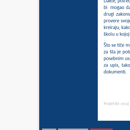
Dakle, potre
bi mogao da 
drugi zakons
provere svoj
kreiraju, kak
školu u kojoj
Što se tiče m
za šta je po
posebnim uslo
za upis, tak
dokumenti.
Podelite ovaj 