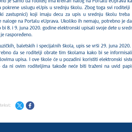
bno je samo da roditelj ima kreiran nalog na Portalu eUprava k
pokrene uslugu eUpis u srednju školu. Zbog toga svi roditelji (
ki zastupnici) koji imaju decu za upis u srednju školu treba
e naloge na Portalu eUprava. Ukoliko ih nemaju, potrebno je da
o bi 8. i 9. juna 2020. godine elektronski upisali svoje dete u sred
 je raspoređeno.
uzičkih, baletskih i specijalnih škola, upis se vrši 29. juna 2020. 
trebno da se roditelji obrate tim školama kako bi se informisal
vima upisa. I ove škole će u pozadini koristiti elektronski sis
o da ni ovim roditeljima takođe neće biti traženi na uvid papi
tekst: