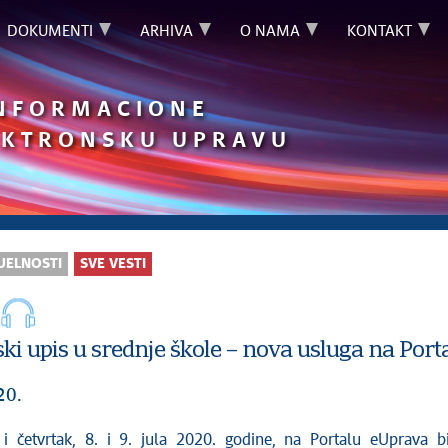
DOKUMENTI
ARHIVA
O NAMA
KONTAKT
INFORMACIONE
LEKTRONSKU UPRAVU
UELNOSTI
SVE VESTI
ki upis u srednje škole – nova usluga na Por
20.