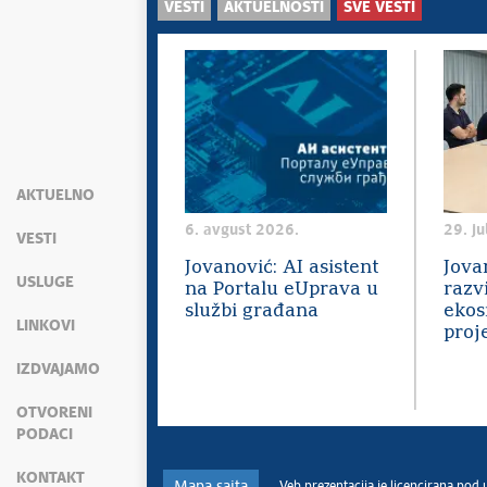
VESTI
AKTUELNOSTI
SVE VESTI
AKTUELNO
6. avgust 2026.
29. ju
VESTI
Jovanović: AI asistent
Jova
USLUGE
na Portalu eUprava u
razv
službi građana
ekos
LINKOVI
proj
IZDVAJAMO
OTVORENI
PODACI
KONTAKT
Mapa sajta
Veb prezentacija je licencirana pod