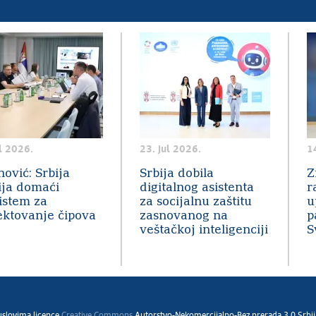
l 2026.
23. jul 2026.
1
nović: Srbija
Srbija dobila
Z
ija domaći
digitalnog asistenta
r
istem za
za socijalnu zaštitu
u
ektovanje čipova
zasnovanog na
p
veštačkoj inteligenciji
S
 uslovima licence
Creative Commons
Autorstvo-Nekomercijalno-Bez prerada 3.0 Srbij