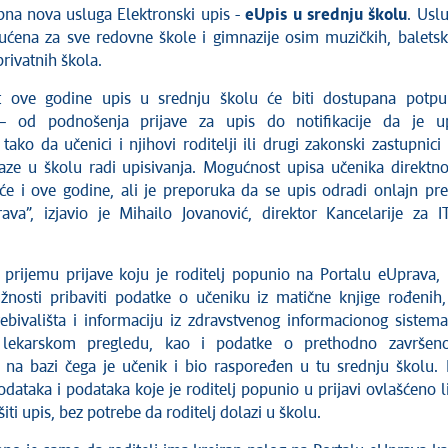
pna nova usluga Elektronski upis -
eUpis u srednju školu
. Usl
ućena za sve redovne škole i gimnazije osim muzičkih, baletsk
privatnih škola.
t ove godine upis u srednju školu će biti dostupana potp
 ‒ od podnošenja prijave za upis do notifikacije da je u
tako da učenici i njihovi roditelji ili drugi zakonski zastupnici
aze u školu radi upisivanja. Mogućnost upisa učenika direktn
aće i ove godine, ali je preporuka da se upis odradi onlajn pr
ava”, izjavio je Mihailo Jovanović, direktor Kancelarije za I
 prijemu prijave koju je roditelj popunio na Portalu eUprava,
žnosti pribaviti podatke o učeniku iz matične knjige rođenih,
rebivališta i informaciju iz zdravstvenog informacionog sistem
 lekarskom pregledu, kao i podatke o prethodno završen
 na bazi čega je učenik i bio raspoređen u tu srednju školu.
dataka i podataka koje je roditelj popunio u prijavi ovlašćeno l
šiti upis, bez potrebe da roditelj dolazi u školu.