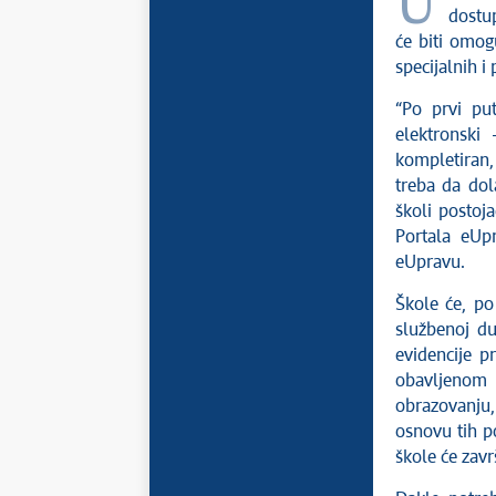
U sredu i četvrtak, 8. i 9. jula 2020. godine, na Portalu eUprava biće
dostu
će biti omog
specijalnih i 
“Po prvi pu
elektronski
kompletiran, 
treba da dol
školi postoj
Portala eUpr
eUpravu.
Škole će, po
službenoj du
evidencije p
obavljenom
obrazovanju,
osnovu tih po
škole će zavr