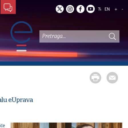
Ћ
EN
+
-
talu eUprava