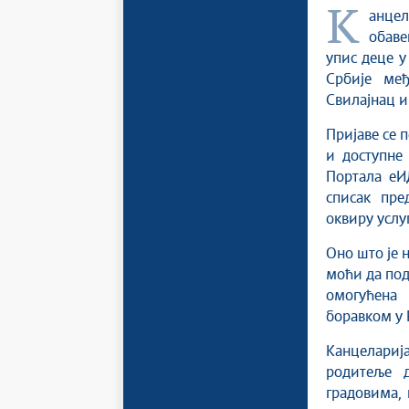
Канцеларија за информационе технологије и електронску управу
обаве
упис деце у
Србије ме
Свилајнац и
Пријаве се 
и доступне
Портала еИ
списак пре
оквиру услу
Оно што је 
моћи да подн
омогућена
боравком у 
Канцеларија
родитеље 
градовима, 