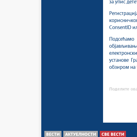
за упис дете
Регистрациј
корисничко
ConsentID 
Подсећамо
објављивањ
електронски
установе Гр
обзиром на 
Поделите ова
ВЕСТИ
АКТУЕЛНОСТИ
СВЕ ВЕСТИ