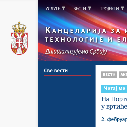
УСЛУГЕ
ВЕСТИ
ПРОЈЕКТИ
К
АНЦЕЛАРИЈА ЗА
ТЕХНОЛОГИЈЕ И Е
Дигитализујемо Србију
Све вести
ВЕСТИ
АК
Читај ми
На Порт
у вртиће
2. фебруа