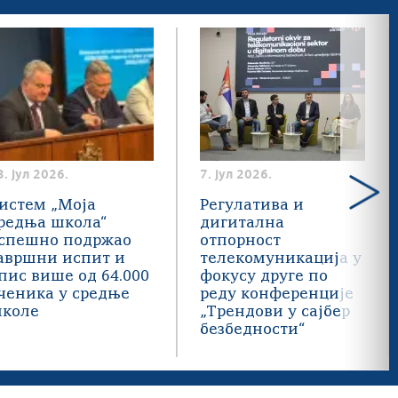
3. јул 2026.
7. јул 2026.
истем „Моја
Регулатива и
редња школа“
дигитална
спешно подржао
отпорност
авршни испит и
телекомуникација у
пис више од 64.000
фокусу друге по
ченика у средње
реду конференције
коле
„Трендови у сајбер
безбедности“