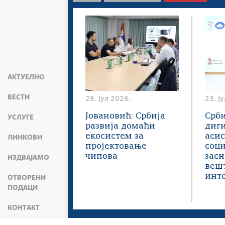
АКТУЕЛНО
ВЕСТИ
29. јул 2026.
23. ј
Јовановић: Србија
Срби
УСЛУГЕ
развија домаћи
диг
екосистем за
асис
ЛИНКОВИ
пројектовање
соци
чипова
засн
ИЗДВАЈАМО
веш
инт
ОТВОРЕНИ
ПОДАЦИ
КОНТАКТ