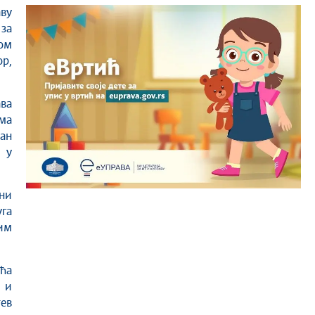
за
ом
р,
ва
ма
ан
 у
ани
уга
им
ећа
 и
ев