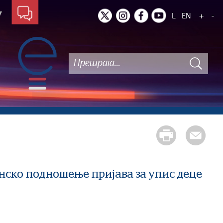
L
EN
+
-
нско подношење пријава за упис деце