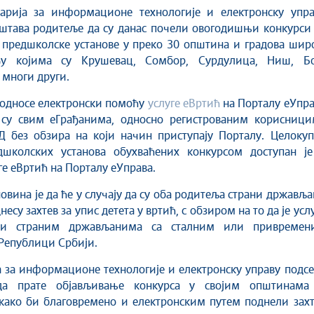
штава родитеље да су данас почели овогодишњи конкурси 
 предшколске установе у преко 30 општина и градова шир
ђу којима су Крушевац, Сомбор, Сурдулица, Ниш, Бо
 многи други.
подносе електронски помоћу
услуге еВртић
на Порталу еУпра
 су свим еГрађанима, односно регистрованим корисници
Д без обзира на који начин приступају Порталу. Целокуп
дшколских установа обухваћених конкурсом доступан је
ге еВртић на Порталу еУправа.
новина је да ће у случају да су оба родитеља страни држављ
есу захтев за упис детета у вртић, с обзиром на то да је усл
 и страним држављанима са сталним или привремен
Републици Србији.
 за информационе технологије и електронску управу подс
да прате објављивање конкурса у својим општинама
како би благовремено и електронским путем поднели захт