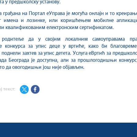
та у предшколску установу.
а грађана на Портал еУправа је могућа онлајн и то креира
г имена и лозинке, или коришћењем мобилне апликаци
или квалификованим електронским сертификатом.
 родитеље да у својим локалним самоуправама пра
е конкурса за упис деце у вртиће, како би благовреме
 поднели захтев за упис детета. Услуга еВртић за предшкол
ада Београда је доступна, али за прошлогодишњи конкурс
то да овогодишњи још није објављен.
ј текст: