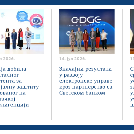
ул 2026.
14. јул 2026.
1
ја добила
Значајни резултати
С
италног
у развоју
с
тента за
електронске управе
у
јалну заштиту
кроз партнерство са
з
ованог на
Светском банком
у
тачкој
у
елигенцији
ш