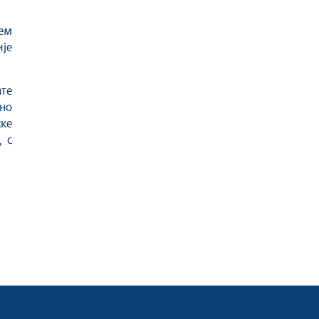
њем
је
те
но
ске
, с