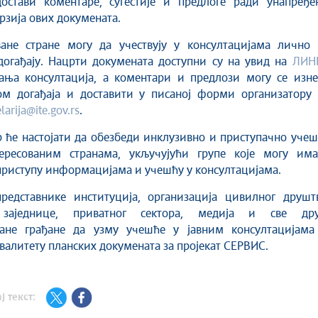
остави коментаре, сугестије и предлоге ради унапређе
рзија ових докумената.
ване стране могу да учествују у консултацијама лично 
догађају. Нацрти докумената доступни су на увид на
ЛИН
ања консултација, а коментари и предлози могу се изне
ом догађаја и доставити у писаној форми организатору 
larija@ite.gov.rs
.
 ће настојати да обезбеди инклузивно и приступачно уче
ересованим странама, укључујући групе које могу има
приступу информацијама и учешћу у консултацијама.
редставнике институција, организација цивилног друштв
 заједнице, приватног сектора, медија и све дру
ване грађане да узму учешће у јавним консултацијама
валитету планских докумената за пројекат СЕРВИС.
ј текст: