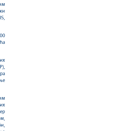
им
ки
S,
00
ћа
их
P),
ра
ње
ним
них
ер
м,
и,