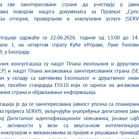
ва све заинтересоване стране да учествују у јавн
ијама поводом нацрта докумената за Пројекат „Српс
за отпорне, проверљиве и инклузивне услуге (SERVI
ултације одржаће се 22.06.2026. године од 13.00 до 14.
сали 1, на четвртом спрату Куће еУправе, Луке Ћелови
, у Београду.
вних консултација су нацрт Плана еколошких и друштвен
CP) и нацрт Плана ангажовања заинтересованих страна (SE
и у складу са захтевима Еколошког и друштвеног окви
ке, посебно стандарда ESS10 који се односи на ангажова
аних страна и објављивање информација.
ација је да се заинтересована јавност упозна са планира
а пројекта SERVIS, укључујући унапређење дигиталних јав
вој Дигиталног идентификационог новчаника, јачање сајб
ти, активности у вези са вештачком интелигенцијо
 инклузијом и механизмима за пријем и решавање примедб