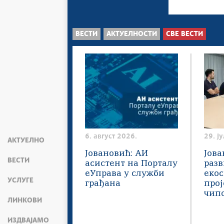
ВЕСТИ
АКТУЕЛНОСТИ
СВЕ ВЕСТИ
6. август 2026.
29. ј
АКТУЕЛНО
Јовановић: АИ
Јова
ВЕСТИ
асистент на Порталу
разв
еУправа у служби
екос
УСЛУГЕ
грађана
про
чип
ЛИНКОВИ
ИЗДВАЈАМО