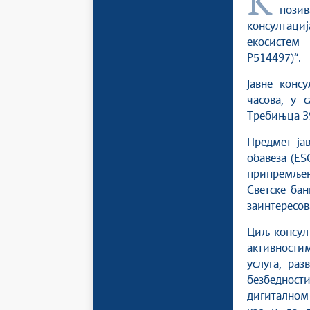
Канцеларија за информационе технологије и електронску управу
пози
консултац
екосистем 
P514497)“.
Јавне конс
часова, у 
Требињца 39
Предмет ја
обавеза (ES
припремљен
Светске бан
заинтересов
Циљ консулт
активностим
услуга, раз
безбеднос
дигиталном