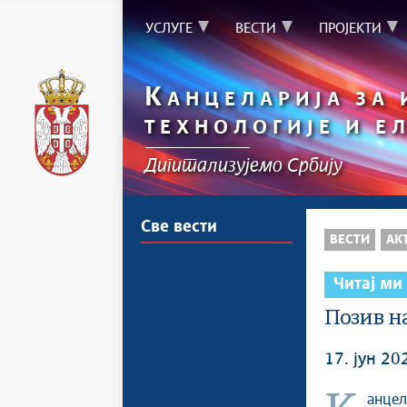
УСЛУГЕ
ВЕСТИ
ПРОЈЕКТИ
К
АНЦЕЛАРИЈА ЗА
ТЕХНОЛОГИЈЕ И Е
Дигитализујемо Србију
Све вести
ВЕСТИ
АК
Читај ми
Позив на
17. јун 20