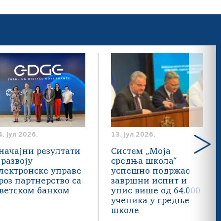
4. јул 2026.
13. јул 2026.
начајни резултати
Систем „Моја
 развоју
средња школа“
лектронске управе
успешно подржао
роз партнерство са
завршни испит и
ветском банком
упис више од 64.000
ученика у средње
школе