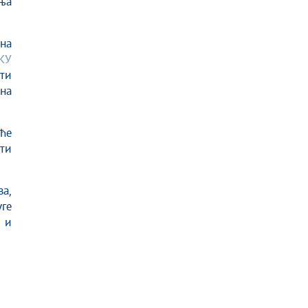
ња
на
КУ
ти
на
шће
ти
а,
ге
 и