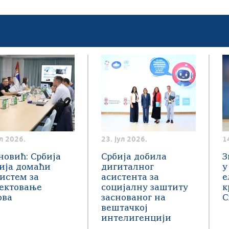
ул 2026.
23. јул 2026.
1
новић: Србија
Србија добила
З
ија домаћи
дигиталног
у
истем за
асистента за
е
јектовање
социјалну заштиту
к
ова
заснованог на
С
вештачкој
интелигенцији