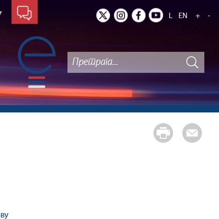
L
EN
+
-