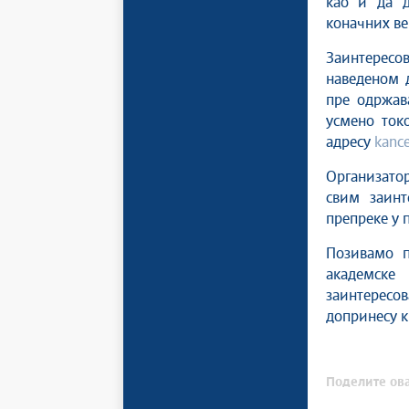
као и да д
коначних ве
Заинтересо
наведеном 
пре одржав
усмено ток
адресу
kance
Организатор
свим заинт
препреке у 
Позивамо п
академске
заинтересо
допринесу к
Поделите ова