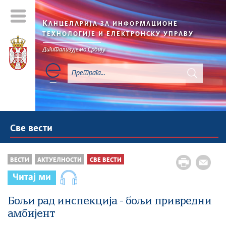
К
АНЦЕЛАРИЈА ЗА ИНФОРМАЦИОНЕ
ТЕХНОЛОГИЈЕ И ЕЛЕКТРОНСКУ УПРАВУ
Дигитализујемо Србију
Све вести
ВЕСТИ
АКТУЕЛНОСТИ
СВЕ ВЕСТИ
Читај ми
Бољи рад инспекција - бољи привредни
амбијент