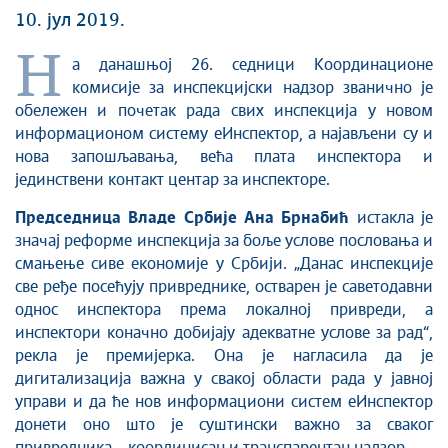
10. јул 2019.
Н
а данашњој 26. седници Координационе
комисије за инспекцијски надзор званично је
обележен и почетак рада свих инспекција у новом
информационом систему еИнспектор, а најављени су и
нова запошљавања, већа плата инспектора и
јединствени контакт центар за инспекторе.
Председница Владе Србије Ана Брнабић
истакла је
значај реформе инспекција за боље услове пословања и
смањење сиве економије у Србији. „Данас инспекције
све ређе посећују привреднике, остварен је саветодавни
однос инспектора према локалној привреди, а
инспектори коначно добијају адекватне услове за рад“,
рекла је премијерка. Она је нагласила да је
дигитализација важна у свакој области рада у јавној
управи и да ће нов информациони систем еИнспектор
донети оно што је суштински важно за сваког