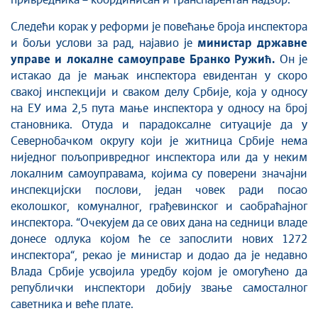
привредника – координисан и транспарентан надзор.
Следећи корак у реформи је повећање броја инспектора
и бољи услови за рад, најавио је
министар државне
управе и локалне самоуправе Бранко Ружић.
Он je
истакао да је мањак инспектора евидентан у скоро
свакој инспекцији и сваком делу Србије, која у односу
на ЕУ има 2,5 пута мање инспектора у односу на број
становника. Отуда и парадоксалне ситуације да у
Севернобачком округу који је житница Србије нема
ниједног пољопривредног инспектора или да у неким
локалним самоуправама, којима су поверени значајни
инспекцијски послови, један човек ради посао
еколошког, комуналног, грађевинског и саобраћајног
инспектора. “Oчекујем да се ових дана на седници владе
донесе одлука којом ће се запослити нових 1272
инспектора“, рекао је министар и додао да је недавно
Влада Србије усвојила уредбу којом је омогућено да
републички инспектори добију звање самосталног
саветника и веће плате.