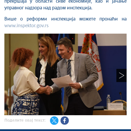
прекршаја у области сиве економије, као и јачање
управног надзора над радом инспекција.
Више о реформи инспекција можете пронаћи на
www.inspektor.gov.rs
Поделите овај текст: