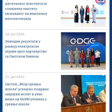
дигиталног асистента за
социјалну заштиту
заснованог на вештачкој
интелигенцији
14. јул 2026.
Значајни резултати у
развоју електронске
управе кроз партнерство
са Светском банком
13. јул 2026.
Систем „Моја средња
школа“ успешно подржао
завршни испит и упис
више од 64.000 ученика у
средње школе