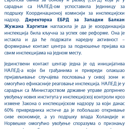
Европска банка за обнову и развој (ЕБРД) која је у
сарадњи са НАЛЕД-ом успоставила Јединицу за
подршку Координационој комисији за инспекцијски
надзор.
Директорка ЕБРД за Западни Балкан
Жужана Харгитаи
нагласила је да је координација
инспекција била кључна за успех ове реформе. Она је
истакла и да ће подржати наредну активност –
формирање контакт центра за подношење пријава ка
свим инспекцијама на једном месту.
Јединствени контакт центар једна је од иницијатива
НАЛЕД-а који би грађанима и привреди олакшао
пријављивање случајева пословања у сивој зони и
омогућио ефикасније реаговање инспекција. НАЛЕД је у
сарадњи са Министарством државне управе допринео
увођењу нових института у инспекцијској контроли кроз
измене Закона о инспекцијском надзору за који данас
60% привредника истиче да је побољшао откривање
сиве економије, а уз подршку влада Холандије и
Норвешке омогућио увођење споразума о признању