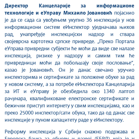
Директор Канцеларије за информационе
технологије и еУправу Михаило Јовановић
појаснио
је да се сада са увођењем укупно 36 инспекција у нов
информациони систем еИнспектор уједначава њихов
рад, унапређује инспекцијски надзор и ствара
својеврсна картотека српске привреде. „Преко Портала
еУправа привредни субјекти ће моћи да виде све налазе
инспекција, ризике у надзору и самим тим ће
привредници моћи да побољшају своје пословање“,
казао је Јовановић. Он је данас свечано уручио
инспекторима и сертификате за положене обуке за рад
у новом систему, а за потребе еИнспектора Канцеларија
за ИТ и еУправу је обезбедила око 1340 лаптоп
рачунара, квалификоване електронске сертификате и
бежични приступ интернету у свим инспекцијама, као и
преко 25000 инспектор/сати обука, тако да од данас све
инспекције у пуном капацитету раде у еИнспектору.
Реформу инспекција у Србији снажно подржава и