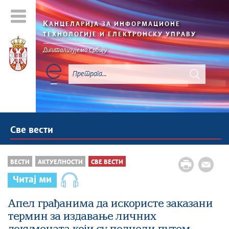
К
АНЦЕЛАРИЈА ЗА ИНФОРМАЦИОНЕ
ТЕХНОЛОГИЈЕ И ЕЛЕКТРОНСКУ УПРАВУ
Дигитализујемо Србију
Све вести
ВЕСТИ
АКТУЕЛНОСТИ
СВЕ ВЕСТИ
Читај ми
Апел грађанима да искористе заказани
термин за издавање личних