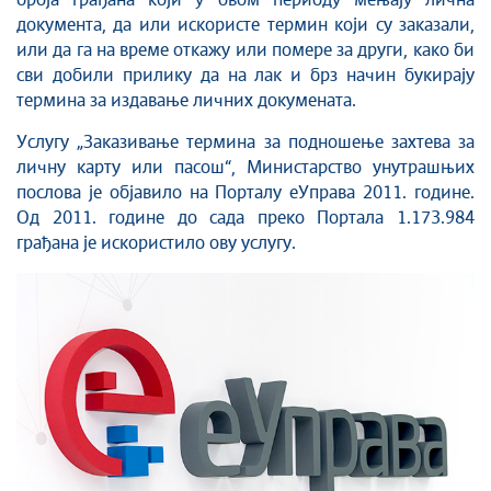
броја грађана који у овом периоду мењају лична
документа, да или искористе термин који су заказали,
или да га на време откажу или помере за други, како би
сви добили прилику да на лак и брз начин букирају
термина за издавање личних докумената.
Услугу „Заказивање термина за подношење захтева за
личну карту или пасош“, Министарство унутрашњих
послова је објавило на Порталу еУправа 2011. године.
Од 2011. године до сада преко Портала 1.173.984
грађана је искористило ову услугу.