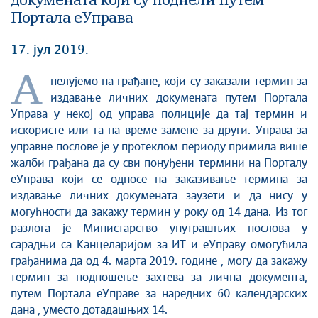
докумената који су поднели путем
Портала еУправа
17. јул 2019.
А
пелујемо на грађане, који су заказали термин за
издавање личних докумената путем Портала
Управа у некој од управа полиције да тај термин и
искористе или га на време замене за други. Управа за
управне послове је у протеклом периоду примила више
жалби грађана да су сви понуђени термини на Порталу
еУправа који се односе на заказивање термина за
издавање личних докумената заузети и да нису у
могућности да закажу термин у року од 14 дана. Из тог
разлога је Министарство унутрашњих послова у
сарадњи са Канцеларијом за ИТ и еУправу омогућила
грађанима да од 4. марта 2019. године , могу да закажу
термин за подношење захтева за лична документа,
путем Портала еУправе за наредних 60 календарских
дана , уместо дотадашњих 14.