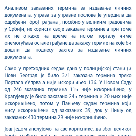
Анализом заказаних термина за издавање личних
докумената, управа за управне послове је утврдила да
одређени број грађана , посебно у великим градовима
у Србији, не користи своје заказане термине а при томе
их не откаже на време на истом порталу чиме
онемогућава остале грађане да закажу термие на које би
дошли да поднесу захтев за издавање личних
докумената.
Само у претходних седам дана у полицијској станици
Нови Београд је било 371 заказана термина преко
Портала еУпрва а није искоришћео 136. У Новом Саду
од 246 зказаних термина 115 није искоришћено, у
Крагујевцу је било заказано 245 термина и 20 њих није
искоришћено, потом у Панчеву седам термина који
нису искоришћени од заказаних 39, док у Нишу од
заказаних 430 термина 29 није искоришћено.
Још једом апелујемо на све кориснике, да због великог