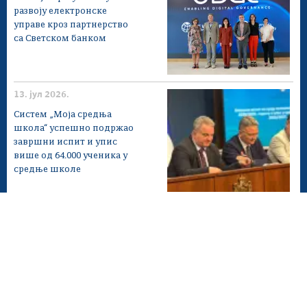
развоју електронске
управе кроз партнерство
са Светском банком
13. јул 2026.
Систем „Моја средња
школа“ успешно подржао
завршни испит и упис
више од 64.000 ученика у
средње школе
Мапа сајта
Веб презентација jе лиценциранa под условима лиценце
Creative Commons
Ауторство-Некомерцијално-Без прерада 3.0
Србија; Веб пројекат
ite.gov.rs