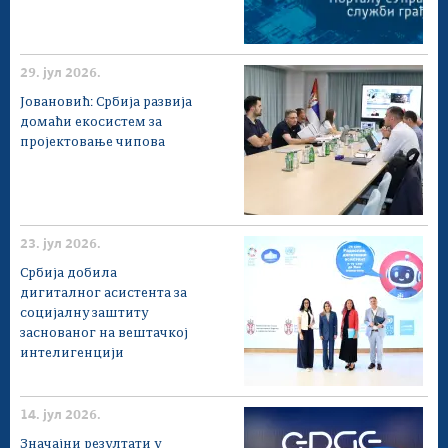
29. јул 2026.
Јовановић: Србија развија
домаћи екосистем за
пројектовање чипова
23. јул 2026.
Србија добила
дигиталног асистента за
социјалну заштиту
заснованог на вештачкој
интелигенцији
14. јул 2026.
Значајни резултати у