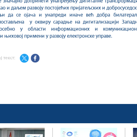
е значајно допринети унапређењу дигиталне трансформаци
као и даљем развоју постојећих пријатељских и добросуседс
љи да се ојача и унапреди иначе већ добра билатерал
постављена у оквиру сарадње на дигитализацији Западн
посебно у области информационих и комуникацион
 и њиховој примени у развоју електронске управе.
ј текст: