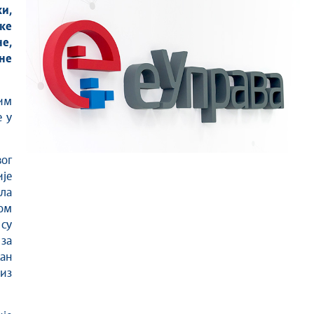
и,
ке
е,
не
јим
е у
ог
је
ила
ом
су
за
ан
 из