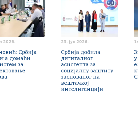
ул 2026.
23. јул 2026.
1
новић: Србија
Србија добила
З
ија домаћи
дигиталног
у
истем за
асистента за
е
јектовање
социјалну заштиту
к
ова
заснованог на
С
вештачкој
интелигенцији
a под условима лиценце
Creative Commons
Ауторство-Некомерцијално-Без прерада