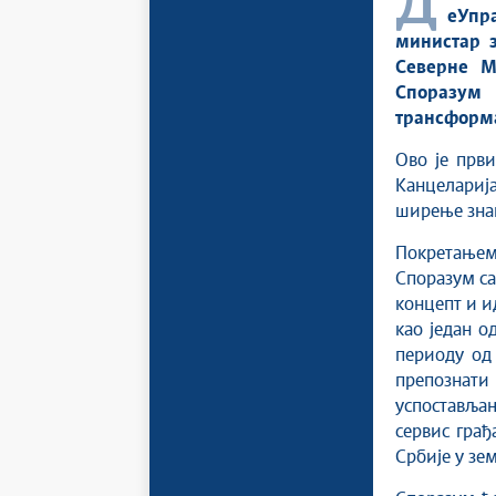
Доц. др Михаило Јовановић, директор Канцеларије за ИТ и
еУпр
министар 
Северне Ма
Споразу
трансформа
Ово је први
Канцеларија
ширење знањ
Покретањем
Споразум са
концепт и и
као један о
периоду од 
препознат
успоставља
сервис грађ
Србије у зе