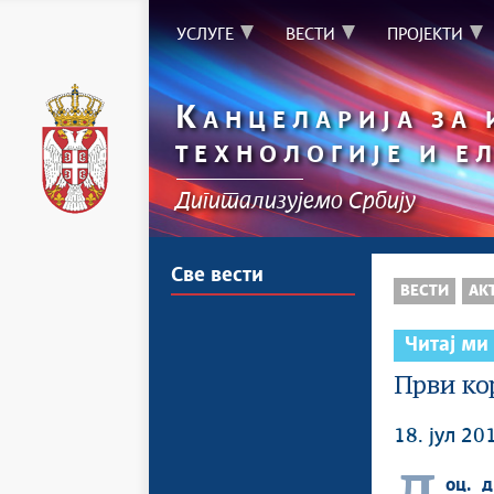
УСЛУГЕ
ВЕСТИ
ПРОЈЕКТИ
К
АНЦЕЛАРИЈА ЗА
ТЕХНОЛОГИЈЕ И Е
Дигитализујемо Србију
Све вести
ВЕСТИ
АК
Читај ми
Први ко
18. јул 20