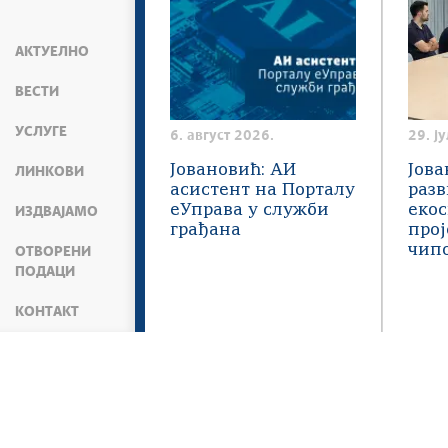
АКТУЕЛНО
ВЕСТИ
УСЛУГЕ
6. август 2026.
29. ј
Јовановић: АИ
Јова
ЛИНКОВИ
асистент на Порталу
разв
еУправа у служби
екос
ИЗДВАЈАМО
грађана
про
чип
ОТВОРЕНИ
ПОДАЦИ
КОНТАКТ
Мапа сајта
Веб презентација jе лиценциран