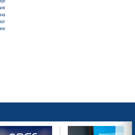
је
ких
на
ог
их