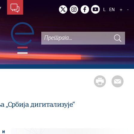
L
EN
+
-
 „Србија дигитализује“