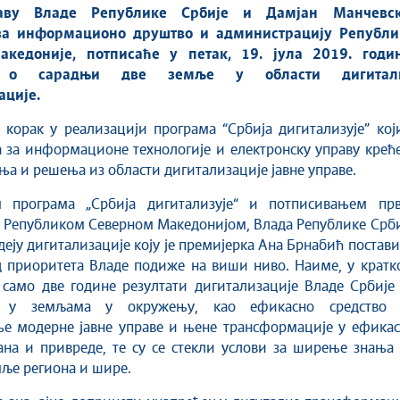
аву Владе Републике Србије и Дамјан Манчевск
за информационо друштво и администрацију Републи
кедоније, потписаће у петак, 19. јула 2019. годин
м о сарадњи две земље у области дигитал
ције.
 корак у реализацији програма “Србија дигитализује” ко
 за информационе технологије и електронску управу крећ
а и решења из области дигитализације јавне управе.
 програма „Србија дигитализује“ и потписивањем прв
 Републиком Северном Македонијом, Влада Републике Срби
деју дигитализације коју је премијерка Ана Брнабић постав
д приоритета Владе подиже на виши ниво. Наиме, у кратк
само две године резултати дигитализације Владе Србије 
и у земљама у окружењу, као ефикасно средство 
ње модерне јавне управе и њене трансформације у ефикас
ана и привреде, те су се стекли услови за ширење знања
мље региона и шире.