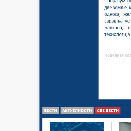
Споразум ћ
две земље, 
односа, же
сарадња ус
Балкана, 
технологија
Поделите ова
ВЕСТИ
АКТУЕЛНОСТИ
СВЕ ВЕСТИ