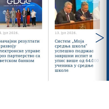
4. јул 2026.
13. јул 2026.
начајни резултати
Систем „Моја
 развоју
средња школа“
лектронске управе
успешно подржао
роз партнерство са
завршни испит и
ветском банком
упис више од 64.000
ученика у средње
школе
Twitter
Instagram
Facebook
Youtube
RSS
 3.0 Србија; Веб пројекат
ite.gov.rs