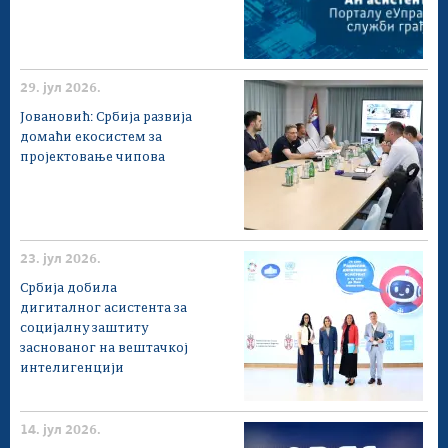
29. јул 2026.
Јовановић: Србија развија
домаћи екосистем за
пројектовање чипова
23. јул 2026.
Србија добила
дигиталног асистента за
социјалну заштиту
заснованог на вештачкој
интелигенцији
14. јул 2026.