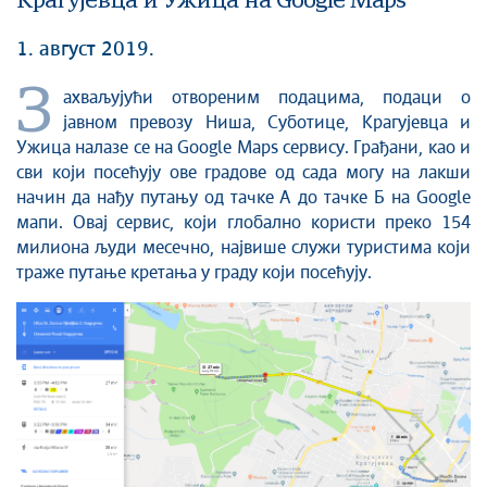
Крагујевца и Ужица на Google Maps
1. август 2019.
З
ахваљујући отвореним подацима, подаци о
јавном превозу Ниша, Суботице, Крагујевца и
Ужица налазе се на Google Maps сервису. Грађани, као и
сви који посећују ове градове од сада могу на лакши
начин да нађу путању од тачке А до тачке Б на Google
мапи. Овај сервис, који глобално користи преко 154
милиона људи месечно, највише служи туристима који
траже путање кретања у граду који посећују.