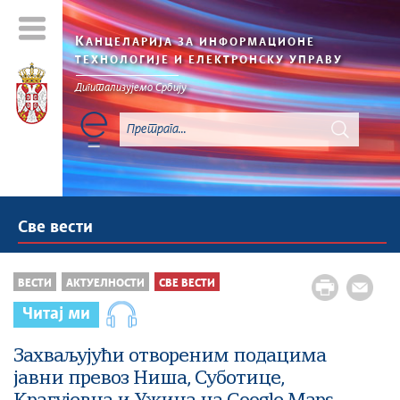
К
АНЦЕЛАРИЈА ЗА ИНФОРМАЦИОНЕ
ТЕХНОЛОГИЈЕ И ЕЛЕКТРОНСКУ УПРАВУ
Дигитализујемо Србију
Све вести
ВЕСТИ
АКТУЕЛНОСТИ
СВЕ ВЕСТИ
Читај ми
Захваљујући отвореним подацима
јавни превоз Ниша, Суботице,