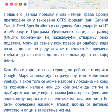
Подаци о јавном превозу у ова четири града Србије
претворени су у такозвани GTFS формат (енг. General
Transit Feed Specification) уз подршку Канцеларије за ИТ
и еУправу и Програма Уједињених нација за развој
(UNDP). Корисници ће, захваљујући отварању ових
података, моћи да сазнају који превоз да одаберу, када
возила долазе по реду вожње и колико ће времена
требати да се стигне до жељене локације и по којој
цени.
Како би се користио овај сервис, потребно је отворити
Google Maps апликацију на рачунару или мобилном
уређају. Након тога се може изабрати локација на којој
се корисник налази или до које жели да стигне и
одабиром иконице која означава јавни превоз (уколико
апликацију користите на енглеском, ова иконица ће
бити обележена називом Transit) добија се детаљно
упутство и опције за кретање истим.