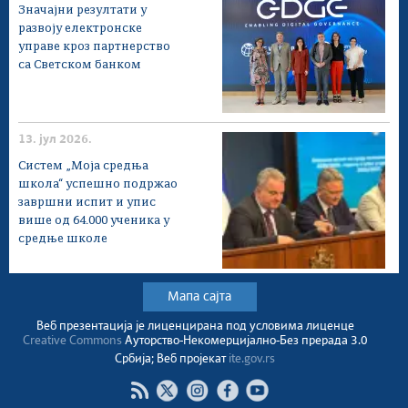
Значајни резултати у
развоју електронске
управе кроз партнерство
са Светском банком
13. јул 2026.
Систем „Моја средња
школа“ успешно подржао
завршни испит и упис
више од 64.000 ученика у
средње школе
Мапа сајта
Веб презентација jе лиценциранa под условима лиценце
Creative Commons
Ауторство-Некомерцијално-Без прерада 3.0
Србија; Веб пројекат
ite.gov.rs