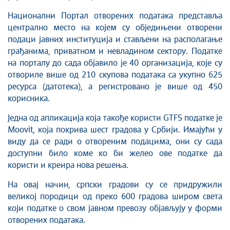
Национални Портал отворених података представља
централно место на којем су обједињени отворени
подаци јавних институција и стављени на располагање
грађанима, приватном и невладином сектору. Податке
на порталу до сада објавило је 40 организација, које су
отвориле више од 210 скупова података са укупно 625
ресурса (датотека), а регистровано је више од 450
корисника.
Једна од апликација која такође користи GTFS податке је
Moovit, која покрива шест градова у Србији. Имајући у
виду да се ради о отвореним подацима, они су сада
доступни било коме ко би желео ове податке да
користи и креира нова решења.
На овај начин, српски градови су се придружили
великој породици од преко 600 градова широм света
који податке о свом јавном превозу објављују у форми
отворених података.