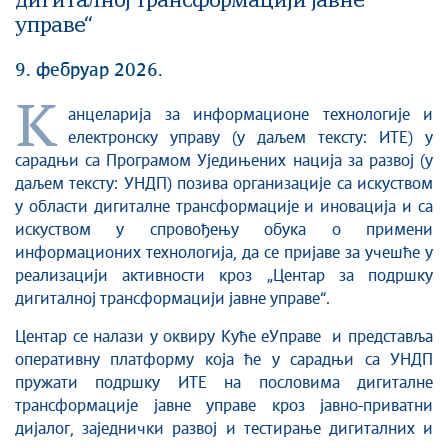
дигиталној трансформацији јавне
управе“
9. фебруар 2026.
К
анцеларија за информационе технологије и
електронску управу (у даљем тексту: ИТЕ) у
сарадњи са Програмом Уједињених нација за развој (у
даљем тексту: УНДП) позива организације са искуством
у области дигиталне трансформације и иновација и са
искуством у спровођењу обука о примени
информационих технологија, да се пријаве за учешће у
реализацији активности кроз „Центар за подршку
дигиталној трансформацији јавне управе“.
Центар се налази у оквиру Куће еУправе и представља
оперативну платформу која ће у сарадњи са УНДП
пружати подршку ИТЕ на пословима дигиталне
трансформације јавне управе кроз јавно-приватни
дијалог, заједнички развој и тестирање дигиталних и