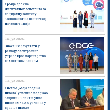
Србија добила
дигиталног асистента за
социјалну заштиту
заснованог на вештачкој
интелигенцији
14. јул 2026.
Значајни резултати у
развоју електронске
управе кроз партнерство
са Светском банком
13. јул 2026.
Систем „Моја средња
школа“ успешно подржао
завршни испит и упис
више од 64.000 ученика у
средње школе