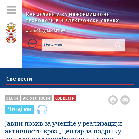
К
АНЦЕЛАРИЈА ЗА ИНФОРМАЦИОНЕ
ТЕХНОЛОГИЈЕ И ЕЛЕКТРОНСКУ УПРАВУ
Дигитализујемо Србију
Све вести
ВЕСТИ
АКТУЕЛНОСТИ
СВЕ ВЕСТИ
Читај ми
Јавни позив за учешће у реализацији
активности кроз „Центар за подршку