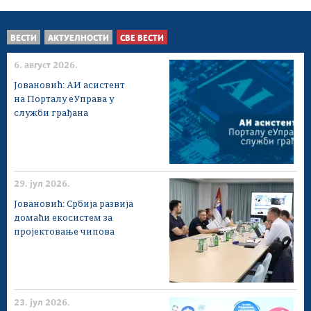
ВЕСТИ
АКТУЕЛНОСТИ
СВЕ ВЕСТИ
6. август 2026.
Јовановић: АИ асистент
на Порталу еУправа у
служби грађана
29. јул 2026.
Јовановић: Србија развија
домаћи екосистем за
пројектовање чипова
23. јул 2026.