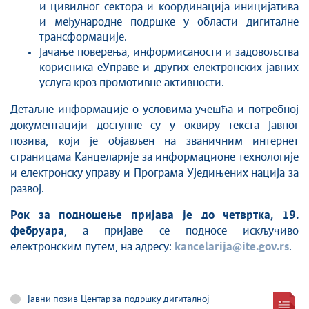
и цивилног сектора и координација иницијатива
и међународне подршке у области дигиталне
трансформације.
Јачање поверења, информисаности и задовољства
корисника еУправе и других електронских јавних
услуга кроз промотивне активности.
Детаљне информације о условима учешћа и потребној
документацији доступне су у оквиру текста Јавног
позива, који је објављен на званичним интернет
страницама Канцеларије за информационе технологије
и електронску управу и Програма Уједињених нација за
развој.
Рок за подношење пријава је до
четвртка, 19.
фебруара
, а пријаве се подносе искључиво
електронским путем, на адресу:
kancelarija@ite.gov.rs
.
Јавни позив Центар за подршку дигиталној