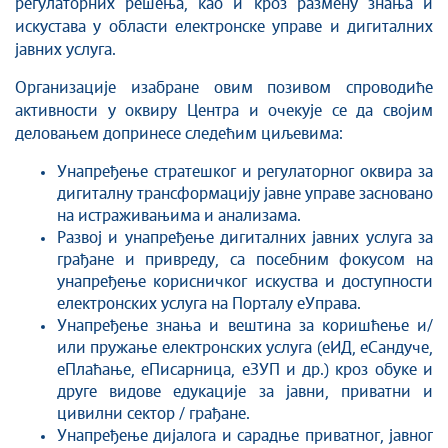
регулаторних решења, као и кроз размену знања и
искустава у области електронске управе и дигиталних
јавних услуга.
Организације изабране овим позивом спроводиће
активности у оквиру Центра и очекује се да својим
деловањем допринесе следећим циљевима:
Унапређење стратешког и регулаторног оквира за
дигиталну трансформацију јавне управе засновано
на истраживањима и анализама.
Развој и унапређење дигиталних јавних услуга за
грађане и привреду, са посебним фокусом на
унапређење корисничког искуства и доступности
електронских услуга на Порталу еУправа.
Унапређење знања и вештина за коришћење и/
или пружање електронских услуга (еИД, еСандуче,
еПлаћање, еПисарница, еЗУП и др.) кроз обуке и
друге видове едукације за јавни, приватни и
цивилни сектор / грађане.
Унапређење дијалога и сарадње приватног, јавног