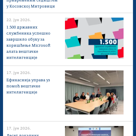
привременим седиштем
у Косовској Митровици
22. јун 2026.
1.500 државних
службеника успешно
завршило обуку за
коришћење Microsoft
алата вештачке
интелигенције
17. јун 2026.
Ефикаснија управа уз
помоћ вештачке
интелигенције
17. јун 2026.
Десет локалних