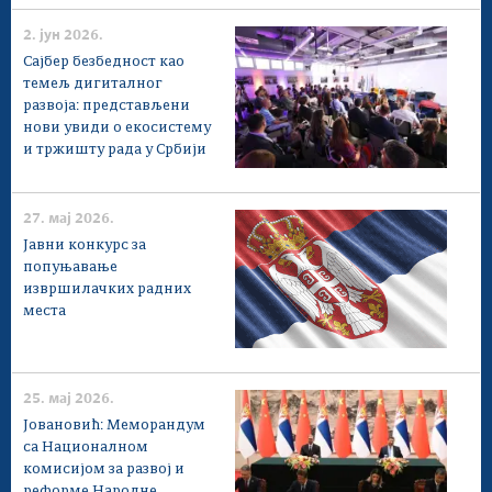
2. јун 2026.
Сајбер безбедност као
темељ дигиталног
развоја: представљени
нови увиди о екосистему
и тржишту рада у Србији
27. мај 2026.
Jавни конкурс за
попуњавање
извршилачких радних
места
25. мај 2026.
Јовановић: Меморандум
са Националном
комисијом за развој и
реформе Народне