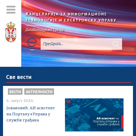
К
АНЦЕЛАРИЈА ЗА ИНФОРМАЦИОНЕ
ТЕХНОЛОГИЈЕ И ЕЛЕКТРОНСКУ УПРАВУ
Дигитализујемо Србију
Све вести
ВЕСТИ
АКТУЕЛНОСТИ
6. август 2026.
Јовановић: АИ асистент
на Порталу еУправа у
служби грађана