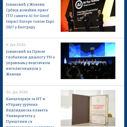
Јовановић у Женеви:
Србија домаћин првог
ITU самита AI for Good
Impact Europe током Expo
2027 у Београду
6. јул 2026.
Јовановић на Првом
глобалном дијалогу УН о
управљању вештачком
интелигенцијом у
Женеви
26. јун 2026.
Канцеларији за ИТ и
еУправу уручена
Видовданска плакета
Универзитета у
Приштини са