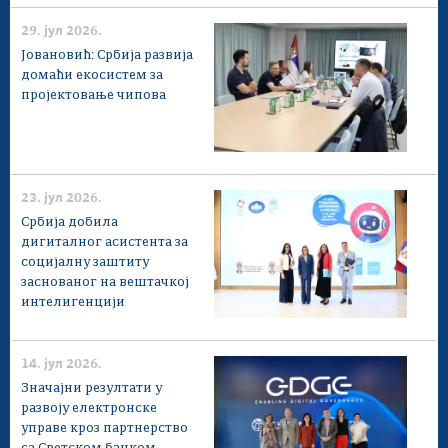
29. јул 2026.
Јовановић: Србија развија
домаћи екосистем за
пројектовање чипова
23. јул 2026.
Србија добила
дигиталног асистента за
социјалну заштиту
заснованог на вештачкој
интелигенцији
14. јул 2026.
Значајни резултати у
развоју електронске
управе кроз партнерство