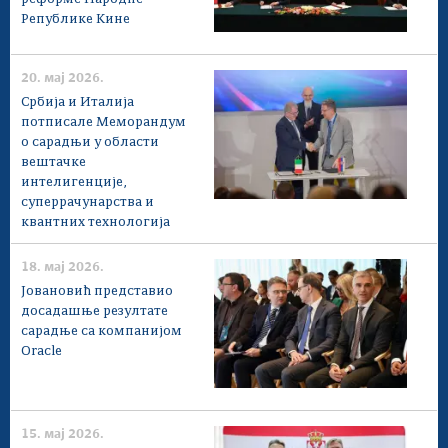
Републике Кине
20. мај 2026.
Србија и Италија
потписале Меморандум
о сарадњи у области
вештачке
интелигенције,
суперрачунарства и
квантних технологија
18. мај 2026.
Јовановић представио
досадашње резултате
сарадње са компанијом
Oracle
15. мај 2026.