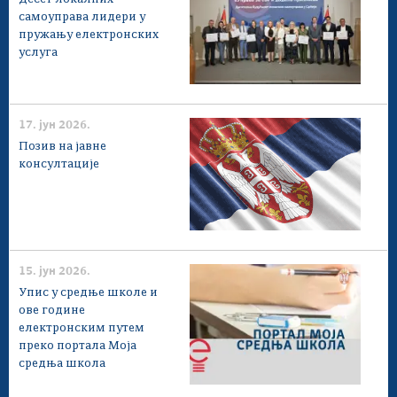
самоуправа лидери у
пружању електронских
услуга
17. јун 2026.
Позив на јавне
консултације
15. јун 2026.
Упис у средње школе и
ове године
електронским путем
преко портала Моја
средња школа