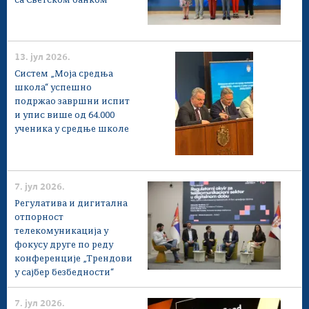
са Светском банком
13. јул 2026.
Систем „Моја средња
школа“ успешно
подржао завршни испит
и упис више од 64.000
ученика у средње школе
7. јул 2026.
Регулатива и дигитална
отпорност
телекомуникација у
фокусу друге по реду
конференције „Трендови
у сајбер безбедности“
7. јул 2026.